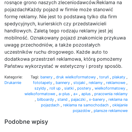
rosnące grono naszych zleceniodawców.Reklama na
pojazdachKażdy pojazd w firmie może stanowić
formę reklamy. Nie jest to podstawą tylko dla firm
spedycyjnych, kurierskich czy przedstawicieli
handlowych. Zaletą tego rodzaju reklamy jest jej
mobilność. Oznakowany pojazd znakomicie przykuwa
uwagę przechodniów, a także pozostałych
uczestników ruchu drogowego. Każde auto to
dodatkowa przestrzeń reklamowa, którą pomożemy
Państwu wykorzystać w estetyczny i prosty sposób.
Kategorie:
Tagi:
banery
,
druk wielkoformatowy
,
toruń
,
plakaty
,
Drukarnie
fototapety
,
bannery
,
stojaki
,
reklamy
,
reklamowe
,
szyldy
,
roll up
,
siatki
,
postery
,
wielkoformatowy
,
wielkoformatowe
,
a-plus
,
a+
,
aplus
,
pracownia reklamy
,
bilboardy
,
stand
,
pajaczki
,
x-banery
,
reklama na
pojazdach
,
reklama na samochodach
,
oklejanie
pojazdów
,
plansze reklamowe
Podobne wpisy