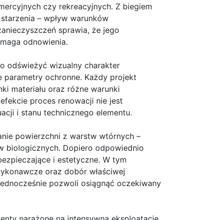
mercyjnych czy rekreacyjnych. Z biegiem
 starzenia – wpływ warunków
zanieczyszczeń sprawia, że jego
wymaga odnowienia.
lko odświeżyć wizualny charakter
e parametry ochronne. Każdy projekt
nki materiału oraz różne warunki
fekcie proces renowacji nie jest
cji i stanu technicznego elementu.
anie powierzchni z warstw wtórnych –
w biologicznych. Dopiero odpowiednio
ezpieczające i estetyczne. W tym
wykonawcze oraz dobór właściwej
 a jednocześnie pozwoli osiągnąć oczekiwany
enty narażone na intensywną eksploatację