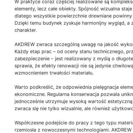
W praktyce coraz częściej realizowane są komplek
elementy, lecz całe obiekty. Spójność wizualna sta
dlatego wszystkie powierzchnie drewniane powinny b
Dzięki temu budynek zyskuje harmonijny wygląd, a 
charakter.
AKDREW zwraca szczególną uwagę na jakość wykon
Każdy etap prac – od oceny stanu technicznego, prz
zabezpieczenie – jest realizowany z myślą o długo
sprawia, że efekty renowacji nie są jedynie chwilow
wzmocnieniem trwałości materiału.
Warto podkreślić, że odpowiednia pielęgnacja ele
ekonomiczne. Regularna konserwacja pozwala unik
jednocześnie utrzymuje wysoką wartość estetyczną c
zwraca się nie tylko wizualnie, ale również użytkowo
Współczesne podejście do pracy z tego typu mater
rzemiosła z nowoczesnymi technologiami. AKDREW fu