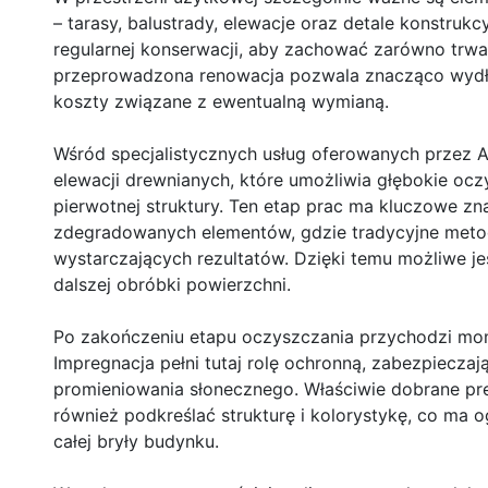
– tarasy, balustrady, elewacje oraz detale konstruk
regularnej konserwacji, aby zachować zarówno trwał
przeprowadzona renowacja pozwala znacząco wydłu
koszty związane z ewentualną wymianą.
Wśród specjalistycznych usług oferowanych przez 
elewacji drewnianych, które umożliwia głębokie oczy
pierwotnej struktury. Ten etap prac ma kluczowe zn
zdegradowanych elementów, gdzie tradycyjne meto
wystarczających rezultatów. Dzięki temu możliwe je
dalszej obróbki powierzchni.
Po zakończeniu etapu oczyszczania przychodzi mom
Impregnacja pełni tutaj rolę ochronną, zabezpieczaj
promieniowania słonecznego. Właściwie dobrane prep
również podkreślać strukturę i kolorystykę, co ma 
całej bryły budynku.