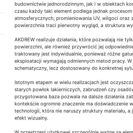
budownictwie jednorodzinnym, jak i w obiektach ko
czasu każdy taki element podlega jednak procesom
atmosferycznych, promieniowania UV, wilgoci oraz 
powierzchnia traci pierwotny wygląd, a struktura 
AKDREW realizuje działania, które pozwalają nie ty
powierzchni, ale również przywrócić jej odpowiedni
traktowany jest indywidualnie, ponieważ różne gatu
eksploatacji wymagają odmiennych metod pracy. W e
schematyczny, lecz dostosowany do konkretnej sytua
Istotnym etapem w wielu realizacjach jest oczyszcz
starych powłok lakierniczych, zabrudzeń czy osadó
przygotowana baza pozwala na dalsze działania zab
kontekście ogromne znaczenie ma doświadczenie 
technologii, która nie naruszy struktury materiału,
efekt wizualny.
W przestrzeni użytkowej szczególnie ważne są elem