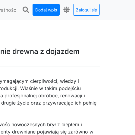
watnośc
Dodaj wpis
Zaloguj się
anie drewna z dojazdem
wymagającym cierpliwości, wiedzy i
odukcji. Właśnie w takim podejściu
a profesjonalnej obróbce, renowacji i
drugie życie oraz przywracając ich pełnię
owość nowoczesnych brył z ciepłem i
menty drewniane pojawiają się zarówno w