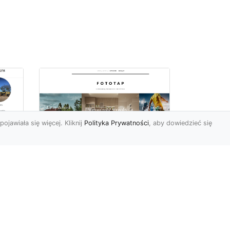
pojawiała się więcej. Kliknij
Polityka Prywatności
, aby dowiedzieć się
ą
Jak kłaść tapetę
?
winylową? Warto
znać praktyczne
wskazówki!
edy
Tapeta winylowa to ten