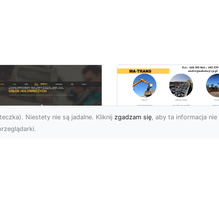
eczka). Niestety nie są jadalne. Kliknij
zgadzam się
, aby ta informacja nie 
rzeglądarki.
Kiedy Potrzebne S
Zezwolenia na
U XMar –
Rozbiórkę Budynku
ofesjonalna Pomoc
Przewodnik dla
ogowa w Radomiu,
Inwestorów
 Którą Możesz
wsze Liczyć
Rozbiórka Budynku – Ki
Wymagane Jest