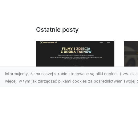
Ostatnie posty
Informujemy, że na naszej stronie stosowane są pliki cookies (tzw. ciast
więcej, w tym jak zarządzać plikami cookies za pośrednictwem swojej p
Zdjęcia dronem
FH
Tarnów –
Pr
nowoczesne
Dr
podejście do
na
fotografii z lotu ptaka
Za
Współczesna technologia