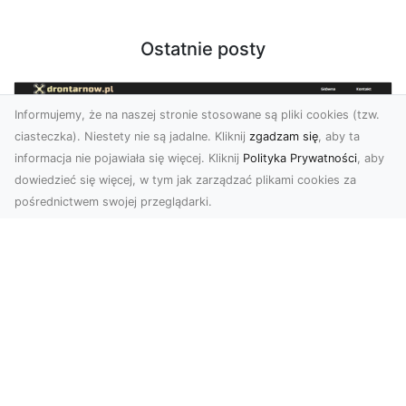
Ostatnie posty
Informujemy, że na naszej stronie stosowane są pliki cookies (tzw.
ciasteczka). Niestety nie są jadalne. Kliknij
zgadzam się
, aby ta
informacja nie pojawiała się więcej. Kliknij
Polityka Prywatności
, aby
dowiedzieć się więcej, w tym jak zarządzać plikami cookies za
pośrednictwem swojej przeglądarki.
Zdjęcia dronem Tarnów – nowoczesne
podejście do fotografii z lotu ptaka
Współczesna technologia zmienia sposób, w jaki
postrzegamy przestrzeń i dokumentujemy