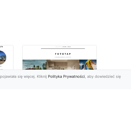
pojawiała się więcej. Kliknij
Polityka Prywatności
, aby dowiedzieć się
ą
Jak kłaść tapetę
?
winylową? Warto
znać praktyczne
wskazówki!
edy