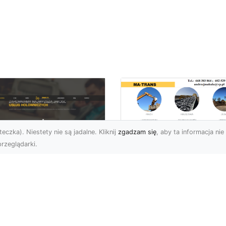
eczka). Niestety nie są jadalne. Kliknij
zgadzam się
, aby ta informacja nie 
rzeglądarki.
Kiedy Potrzebne S
Zezwolenia na
U XMar –
Rozbiórkę Budynku
ofesjonalna Pomoc
Przewodnik dla
ogowa w Radomiu,
Inwestorów
 Którą Możesz
wsze Liczyć
Rozbiórka Budynku – Ki