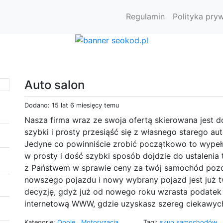
Regulamin
Polityka pry
Auto salon
Dodano: 15 lat 6 miesięcy temu
Nasza firma wraz ze swoja ofertą skierowana jest 
szybki i prosty przesiąść się z własnego starego a
Jedyne co powinniście zrobić początkowo to wypełn
w prosty i dość szybki sposób dojdzie do ustalenia 
z Państwem w sprawie ceny za twój samochód pozost
nowszego pojazdu i nowy wybrany pojazd jest już 
decyzję, gdyż już od nowego roku wzrasta podatek
internetową WWW, gdzie uzyskasz szereg ciekawych
Kategorie:
Opole
,
Motoryzacja
Tagi:
skup samochodów
,