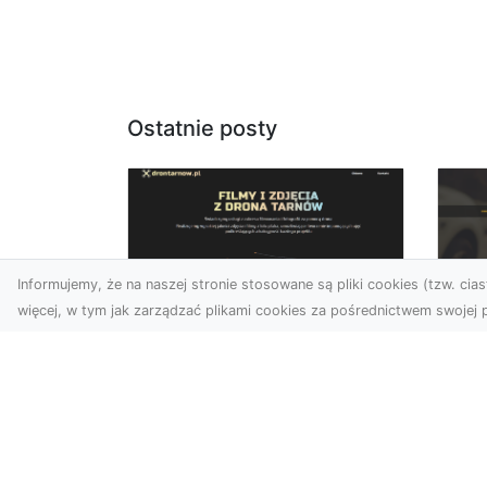
Ostatnie posty
Informujemy, że na naszej stronie stosowane są pliki cookies (tzw. ciast
więcej, w tym jak zarządzać plikami cookies za pośrednictwem swojej p
Zdjęcia dronem
FH
Tarnów –
Pr
nowoczesne
Dr
podejście do
na
fotografii z lotu ptaka
Za