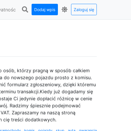
watnośc
Dodaj wpis
Zaloguj się
do osób, którzy pragną w sposób całkiem
uta do nowszego pojazdu prosto z komisu.
ić formularz zgłoszeniowy, dzięki któremu
terminu transakcji.Kiedy już dogadamy się
aje Ci jedynie dopłacić różnicę w cenie
twój. Radzimy śpiesznie podejmować
 VAT. Zapraszamy na naszą stroną
 cię treści dodatkowych.
samochody
,
komis
,
pojazdy
,
skup
,
auta
,
gwarancja