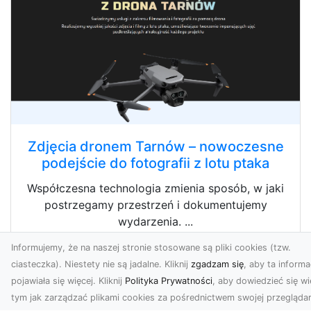
Zdjęcia dronem Tarnów – nowoczesne
podejście do fotografii z lotu ptaka
Współczesna technologia zmienia sposób, w jaki
postrzegamy przestrzeń i dokumentujemy
wydarzenia. ...
Informujemy, że na naszej stronie stosowane są pliki cookies (tzw.
ciasteczka). Niestety nie są jadalne. Kliknij
zgadzam się
, aby ta informa
pojawiała się więcej. Kliknij
Polityka Prywatności
, aby dowiedzieć się wi
tym jak zarządzać plikami cookies za pośrednictwem swojej przeglądar