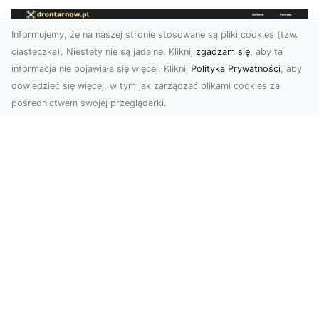
Informujemy, że na naszej stronie stosowane są pliki cookies (tzw.
ciasteczka). Niestety nie są jadalne. Kliknij
zgadzam się
, aby ta
informacja nie pojawiała się więcej. Kliknij
Polityka Prywatności
, aby
dowiedzieć się więcej, w tym jak zarządzać plikami cookies za
pośrednictwem swojej przeglądarki.
Zdjęcia dronem Tarnów – nowoczesne
podejście do fotografii z lotu ptaka
Współczesna technologia zmienia sposób, w jaki
postrzegamy przestrzeń i dokumentujemy
wydarzenia. ...