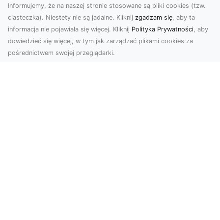
Informujemy, że na naszej stronie stosowane są pliki cookies (tzw.
ciasteczka). Niestety nie są jadalne. Kliknij
zgadzam się
, aby ta
informacja nie pojawiała się więcej. Kliknij
Polityka Prywatności
, aby
dowiedzieć się więcej, w tym jak zarządzać plikami cookies za
pośrednictwem swojej przeglądarki.
Zdjęcia dronem Tarnów – nowoczesne
podejście do fotografii z lotu ptaka
Współczesna technologia zmienia sposób, w jaki
postrzegamy przestrzeń i dokumentujemy
wydarzenia. ...
FHU XMar – Profesjonalna Pomoc