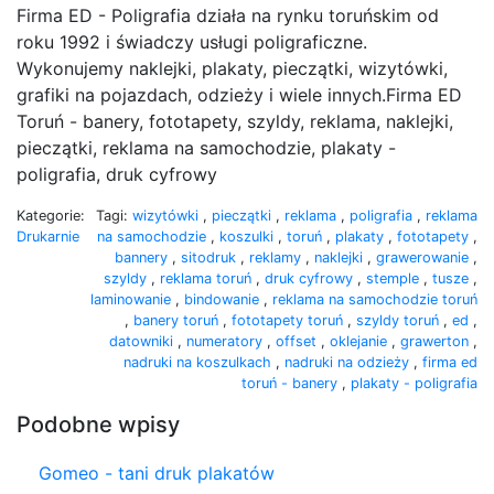
Firma ED - Poligrafia działa na rynku toruńskim od
roku 1992 i świadczy usługi poligraficzne.
Wykonujemy naklejki, plakaty, pieczątki, wizytówki,
grafiki na pojazdach, odzieży i wiele innych.Firma ED
Toruń - banery, fototapety, szyldy, reklama, naklejki,
pieczątki, reklama na samochodzie, plakaty -
poligrafia, druk cyfrowy
Kategorie:
Tagi:
wizytówki
,
pieczątki
,
reklama
,
poligrafia
,
reklama
Drukarnie
na samochodzie
,
koszulki
,
toruń
,
plakaty
,
fototapety
,
bannery
,
sitodruk
,
reklamy
,
naklejki
,
grawerowanie
,
szyldy
,
reklama toruń
,
druk cyfrowy
,
stemple
,
tusze
,
laminowanie
,
bindowanie
,
reklama na samochodzie toruń
,
banery toruń
,
fototapety toruń
,
szyldy toruń
,
ed
,
datowniki
,
numeratory
,
offset
,
oklejanie
,
grawerton
,
nadruki na koszulkach
,
nadruki na odzieży
,
firma ed
toruń - banery
,
plakaty - poligrafia
Podobne wpisy
Gomeo - tani druk plakatów