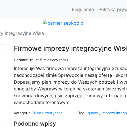
Regulamin
Polityka pry
y integracyjne Wisła
Firmowe imprezy integracyjne Wis
Dodano: 15 lat 5 miesięcy temu
Interesuje Was firmowa impreza integracyjna Szuk
nadchodzącej zimie Sprawdźcie naszą ofertę i skorz
Dopasujemy plan imprezy do Waszych potrzeb i wy
chociażby Wyprawy w teren na skuterach śnieżnych,
snowboardowych, psie zaprzęgi, zimowy off-road, n
samochodami terenowymi.
Kategorie:
Biura turystyczne
Tagi:
quady
,
imprezy integ
Podobne wpisy