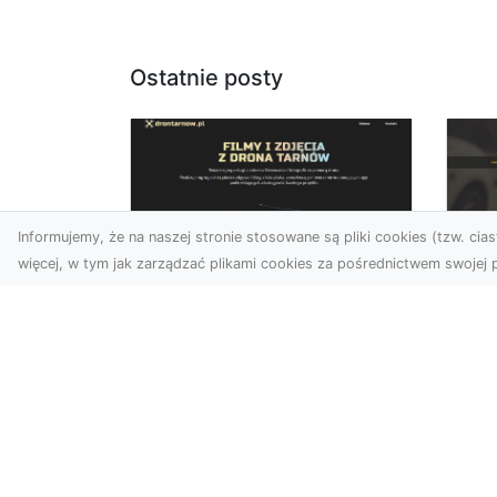
Ostatnie posty
Informujemy, że na naszej stronie stosowane są pliki cookies (tzw. ciast
więcej, w tym jak zarządzać plikami cookies za pośrednictwem swojej p
Zdjęcia dronem
FH
Tarnów –
Pr
nowoczesne
Dr
podejście do
na
fotografii z lotu ptaka
Za
Współczesna technologia
FH
zmienia sposób, w jaki