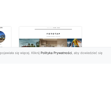
pojawiała się więcej. Kliknij
Polityka Prywatności
, aby dowiedzieć się
ą
Jak kłaść tapetę
?
winylową? Warto
znać praktyczne
wskazówki!
edy
Tapeta winylowa to ten
rodzaj naściennej dekoracji,