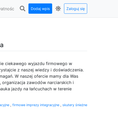
watnośc
Dodaj wpis
Zaloguj się
ła
acie ciekawego wyjazdu firmowego w
ystajcie z naszej wiedzy i doświadczenia.
magań. W naszej ofercie mamy dla Was
 organizacja zawodów narciarskich i
auka jazdy na łańcuchach w terenie
racyjne
,
firmowe imprezy integracyjne
,
skutery śnieżne