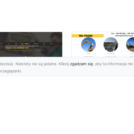
eczka). Niestety nie są jadalne. Kliknij
zgadzam się
, aby ta informacja nie 
rzeglądarki.
Kiedy Potrzebne S
Zezwolenia na
U XMar –
Rozbiórkę Budynku
ofesjonalna Pomoc
Przewodnik dla
ogowa w Radomiu,
Inwestorów
 Którą Możesz
wsze Liczyć
Rozbiórka Budynku – Ki
Wymagane Jest
U XMar – Twój Partner
Zezwolenie? Rozbiórka