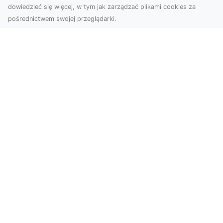
dowiedzieć się więcej, w tym jak zarządzać plikami cookies za
pośrednictwem swojej przeglądarki.
Zdjęcia dronem Tarnów – nowoczesne
podejście do fotografii z lotu ptaka
Współczesna technologia zmienia sposób, w jaki
postrzegamy przestrzeń i dokumentujemy
wydarzenia. ...