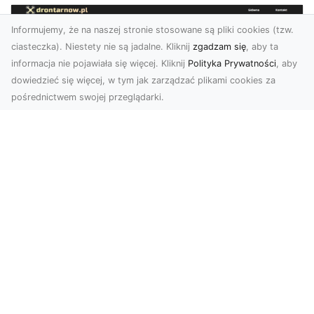
Informujemy, że na naszej stronie stosowane są pliki cookies (tzw.
ciasteczka). Niestety nie są jadalne. Kliknij
zgadzam się
, aby ta
informacja nie pojawiała się więcej. Kliknij
Polityka Prywatności
, aby
dowiedzieć się więcej, w tym jak zarządzać plikami cookies za
pośrednictwem swojej przeglądarki.
Zdjęcia dronem Tarnów – nowoczesne
podejście do fotografii z lotu ptaka
Współczesna technologia zmienia sposób, w jaki
postrzegamy przestrzeń i dokumentujemy
wydarzenia. ...