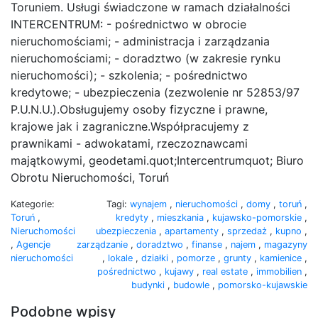
Toruniem. Usługi świadczone w ramach działalności
INTERCENTRUM: - pośrednictwo w obrocie
nieruchomościami; - administracja i zarządzania
nieruchomościami; - doradztwo (w zakresie rynku
nieruchomości); - szkolenia; - pośrednictwo
kredytowe; - ubezpieczenia (zezwolenie nr 52853/97
P.U.N.U.).Obsługujemy osoby fizyczne i prawne,
krajowe jak i zagraniczne.Współpracujemy z
prawnikami - adwokatami, rzeczoznawcami
majątkowymi, geodetami.quot;Intercentrumquot; Biuro
Obrotu Nieruchomości, Toruń
Kategorie:
Tagi:
wynajem
,
nieruchomości
,
domy
,
toruń
,
Toruń
,
kredyty
,
mieszkania
,
kujawsko-pomorskie
,
Nieruchomości
ubezpieczenia
,
apartamenty
,
sprzedaż
,
kupno
,
,
Agencje
zarządzanie
,
doradztwo
,
finanse
,
najem
,
magazyny
nieruchomości
,
lokale
,
działki
,
pomorze
,
grunty
,
kamienice
,
pośrednictwo
,
kujawy
,
real estate
,
immobilien
,
budynki
,
budowle
,
pomorsko-kujawskie
Podobne wpisy