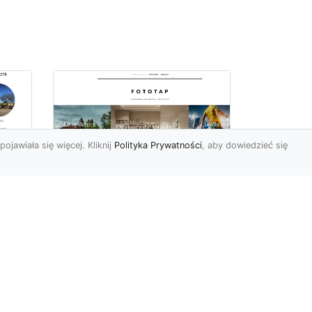
pojawiała się więcej. Kliknij
Polityka Prywatności
, aby dowiedzieć się
ą
Jak kłaść tapetę
?
winylową? Warto
znać praktyczne
wskazówki!
edy
Tapeta winylowa to ten
rodzaj naściennej dekoracji,