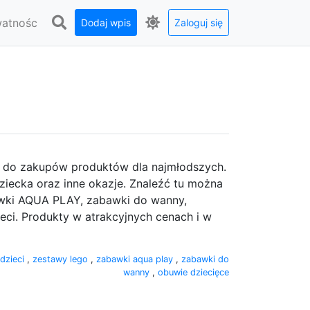
watnośc
Dodaj wpis
Zaloguj się
ce do zakupów produktów dla najmłodszych.
ziecka oraz inne okazje. Znaleźć tu można
wki AQUA PLAY, zabawki do wanny,
eci. Produkty w atrakcyjnych cenach i w
 dzieci
,
zestawy lego
,
zabawki aqua play
,
zabawki do
wanny
,
obuwie dziecięce