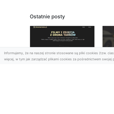
Ostatnie posty
Informujemy, że na naszej stronie stosowane są pliki cookies (tzw. ciast
więcej, w tym jak zarządzać plikami cookies za pośrednictwem swojej p
Zdjęcia dronem
FH
Tarnów –
Pr
nowoczesne
Dr
podejście do
na
fotografii z lotu ptaka
Za
Współczesna technologia
FH
zmienia sposób, w jaki