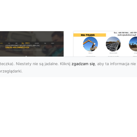
eczka). Niestety nie są jadalne. Kliknij
zgadzam się
, aby ta informacja nie 
rzeglądarki.
Kiedy Potrzebne S
Zezwolenia na
U XMar –
Rozbiórkę Budynku
ofesjonalna Pomoc
Przewodnik dla
ogowa w Radomiu,
Inwestorów
 Którą Możesz
wsze Liczyć
Rozbiórka Budynku – Ki
Wymagane Jest
U XMar – Twój Partner
Zezwolenie? Rozbiórka