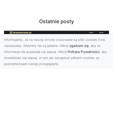
Ostatnie posty
Informujemy, że na naszej stronie stosowane są pliki cookies (tzw.
ciasteczka). Niestety nie są jadalne. Kliknij
zgadzam się
, aby ta
informacja nie pojawiała się więcej. Kliknij
Polityka Prywatności
, aby
dowiedzieć się więcej, w tym jak zarządzać plikami cookies za
pośrednictwem swojej przeglądarki.
Zdjęcia dronem Tarnów – nowoczesne
podejście do fotografii z lotu ptaka
Współczesna technologia zmienia sposób, w jaki