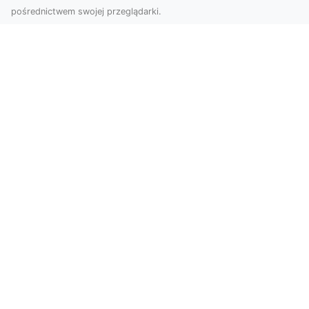
pośrednictwem swojej przeglądarki.
Zdjęcia dronem Tarnów – nowoczesne
podejście do fotografii z lotu ptaka
Współczesna technologia zmienia sposób, w jaki
postrzegamy przestrzeń i dokumentujemy
wydarzenia. ...