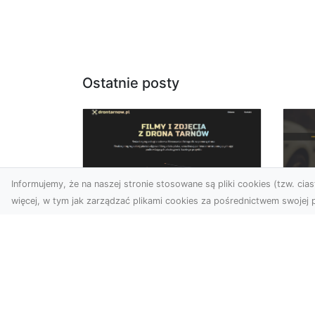
Ostatnie posty
Informujemy, że na naszej stronie stosowane są pliki cookies (tzw. ciast
więcej, w tym jak zarządzać plikami cookies za pośrednictwem swojej p
Zdjęcia dronem
FH
Tarnów –
Pr
nowoczesne
Dr
podejście do
na
fotografii z lotu ptaka
Za