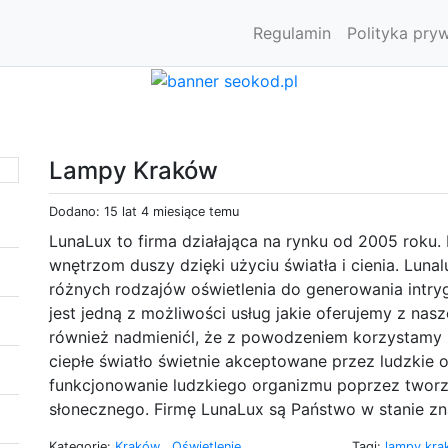
Regulamin
Polityka pry
Lampy Kraków
Dodano: 15 lat 4 miesiące temu
LunaLux to firma działająca na rynku od 2005 roku. 
wnętrzom duszy dzięki użyciu światła i cienia. Luna
różnych rodzajów oświetlenia do generowania intryg
jest jedną z możliwości usług jakie oferujemy z na
również nadmienićl, że z powodzeniem korzystamy z
ciepłe światło świetnie akceptowane przez ludzkie 
funkcjonowanie ludzkiego organizmu poprzez tworze
słonecznego. Firmę LunaLux są Państwo w stanie zna
Kategorie:
Kraków
,
Oświetlenie
Tagi:
lampy kr