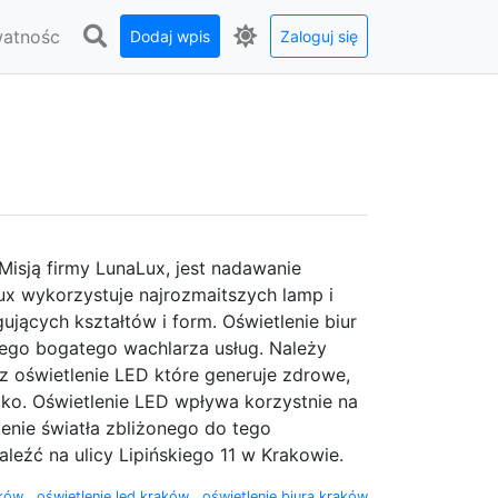
watnośc
Dodaj wpis
Zaloguj się
Misją firmy LunaLux, jest nadawanie
lux wykorzystuje najrozmaitszych lamp i
ujących kształtów i form. Oświetlenie biur
szego bogatego wachlarza usług. Należy
 oświetlenie LED które generuje zdrowe,
oko. Oświetlenie LED wpływa korzystnie na
nie światła zbliżonego do tego
leźć na ulicy Lipińskiego 11 w Krakowie.
aków
,
oświetlenie led kraków
,
oświetlenie biura kraków