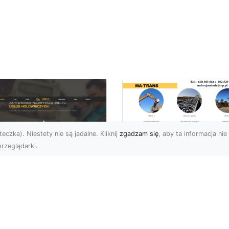
eczka). Niestety nie są jadalne. Kliknij
zgadzam się
, aby ta informacja nie 
rzeglądarki.
Kiedy Potrzebne S
Zezwolenia na
U XMar –
Rozbiórkę Budynku
ofesjonalna Pomoc
Przewodnik dla
ogowa w Radomiu,
Inwestorów
 Którą Możesz
wsze Liczyć
Rozbiórka Budynku – Ki