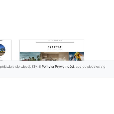
pojawiała się więcej. Kliknij
Polityka Prywatności
, aby dowiedzieć się
ą
Jak kłaść tapetę
?
winylową? Warto
znać praktyczne
wskazówki!
edy