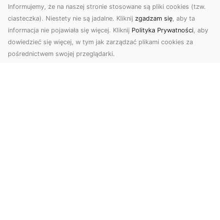
Informujemy, że na naszej stronie stosowane są pliki cookies (tzw.
ciasteczka). Niestety nie są jadalne. Kliknij
zgadzam się
, aby ta
informacja nie pojawiała się więcej. Kliknij
Polityka Prywatności
, aby
dowiedzieć się więcej, w tym jak zarządzać plikami cookies za
pośrednictwem swojej przeglądarki.
Zdjęcia dronem Tarnów – nowoczesne
podejście do fotografii z lotu ptaka
Współczesna technologia zmienia sposób, w jaki
postrzegamy przestrzeń i dokumentujemy
wydarzenia. ...