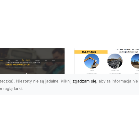
eczka). Niestety nie są jadalne. Kliknij
zgadzam się
, aby ta informacja nie 
rzeglądarki.
Kiedy Potrzebne S
Zezwolenia na
U XMar –
Rozbiórkę Budynku
ofesjonalna Pomoc
Przewodnik dla
ogowa w Radomiu,
Inwestorów
 Którą Możesz
wsze Liczyć
Rozbiórka Budynku – Ki