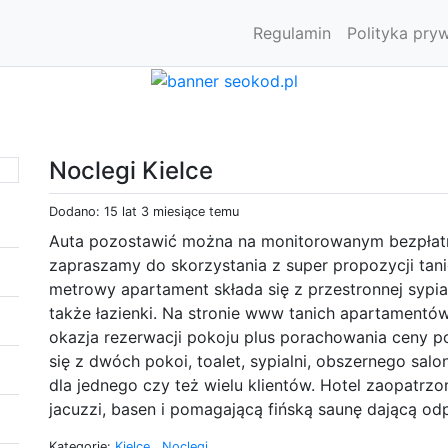
Regulamin
Polityka pry
Noclegi Kielce
Dodano: 15 lat 3 miesiące temu
Auta pozostawić można na monitorowanym bezpłatny
zapraszamy do skorzystania z super propozycji tan
metrowy apartament składa się z przestronnej sypi
także łazienki. Na stronie www tanich apartamentó
okazja rezerwacji pokoju plus porachowania ceny p
się z dwóch pokoi, toalet, sypialni, obszernego sa
dla jednego czy też wielu klientów. Hotel zaopatrzon
jacuzzi, basen i pomagającą fińską saunę dającą odp
Kategorie:
Kielce
,
Noclegi