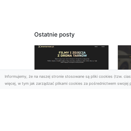
Ostatnie posty
Informujemy, że na naszej stronie stosowane są pliki cookies (tzw. ciast
więcej, w tym jak zarządzać plikami cookies za pośrednictwem swojej p
Zdjęcia dronem
FH
Tarnów –
Pr
nowoczesne
Dr
podejście do
na
fotografii z lotu ptaka
Za