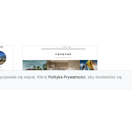
pojawiała się więcej. Kliknij
Polityka Prywatności
, aby dowiedzieć się
ą
Jak kłaść tapetę
?
winylową? Warto
znać praktyczne
wskazówki!
edy