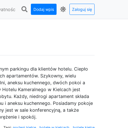
watnośc
Dodaj wpis
Zaloguj się
m parkingu dla klientów hotelu. Ciepło
ich apartamentów. Szykowny, wielu
alni, aneksu kuchennego, dwóch pokoi a
w Hotelu Kameralnego w Kielcach jest
obytu. Każdy, niedrogi apartament składa
lonu i aneksu kuchennego. Posiadamy pokoje
y jest w sale konferencyjną, a także
rężenie i spokój.
Tagi:
noclegi kielce
,
hotele w kielcach
,
hotele kielce