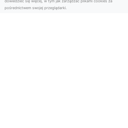
dowiedzieć się więcej, w tym jak zarządzać plikami cookies za
pośrednictwem swojej przeglądarki.
Zdjęcia dronem Tarnów – nowoczesne
podejście do fotografii z lotu ptaka
Współczesna technologia zmienia sposób, w jaki
postrzegamy przestrzeń i dokumentujemy
wydarzenia. ...