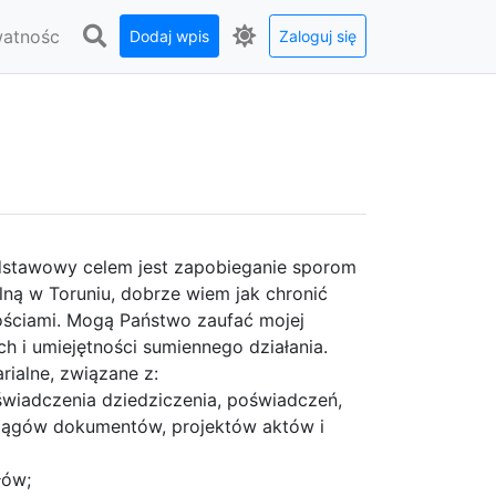
watnośc
Dodaj wpis
Zaloguj się
odstawowy celem jest zapobieganie sporom
lną w Toruniu, dobrze wiem jak chronić
ościami. Mogą Państwo zaufać mojej
h i umiejętności sumiennego działania.
rialne, związane z:
wiadczenia dziedziczenia, poświadczeń,
ciągów dokumentów, projektów aktów i
łów;