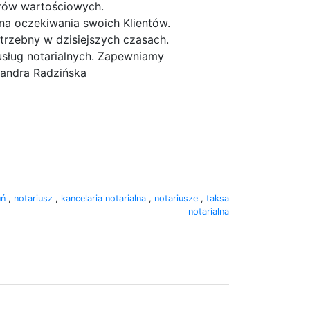
rów wartościowych.
na oczekiwania swoich Klientów.
otrzebny w dzisiejszych czasach.
sług notarialnych. Zapewniamy
sandra Radzińska
uń
,
notariusz
,
kancelaria notarialna
,
notariusze
,
taksa
notarialna