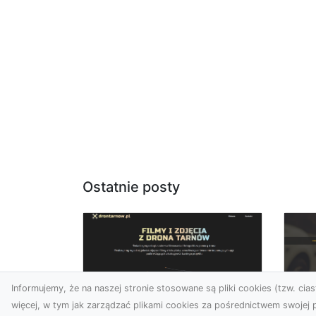
Ostatnie posty
Informujemy, że na naszej stronie stosowane są pliki cookies (tzw. ciast
więcej, w tym jak zarządzać plikami cookies za pośrednictwem swojej p