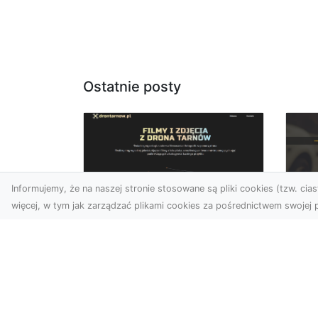
Ostatnie posty
Informujemy, że na naszej stronie stosowane są pliki cookies (tzw. ciast
więcej, w tym jak zarządzać plikami cookies za pośrednictwem swojej p
Zdjęcia dronem
FH
Tarnów –
Pr
nowoczesne
Dr
podejście do
na
fotografii z lotu ptaka