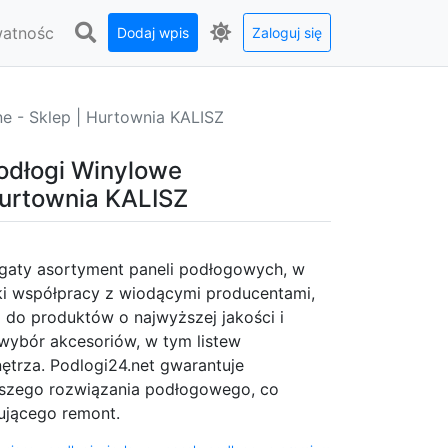
watnośc
Dodaj wpis
Zaloguj się
- Sklep | Hurtownia KALISZ
dłogi Winylowe
Hurtownia KALISZ
bogaty asortyment paneli podłogowych, w
ki współpracy z wiodącymi producentami,
p do produktów o najwyższej jakości i
 wybór akcesoriów, w tym listew
trza. Podlogi24.net gwarantuje
pszego rozwiązania podłogowego, co
nującego remont.