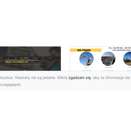
eczka). Niestety nie są jadalne. Kliknij
zgadzam się
, aby ta informacja nie 
rzeglądarki.
Kiedy Potrzebne S
Zezwolenia na
U XMar –
Rozbiórkę Budynku
ofesjonalna Pomoc
Przewodnik dla
ogowa w Radomiu,
Inwestorów
 Którą Możesz