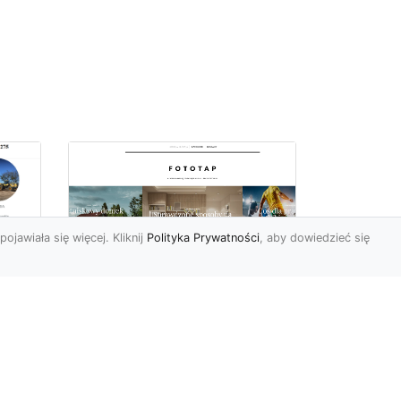
pojawiała się więcej. Kliknij
Polityka Prywatności
, aby dowiedzieć się
ą
Jak kłaść tapetę
?
winylową? Warto
znać praktyczne
wskazówki!