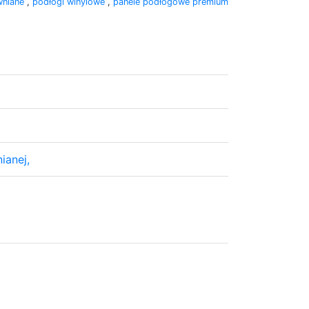
wniane
,
podłogi winylowe
,
panele podłogowe premium
ianej,