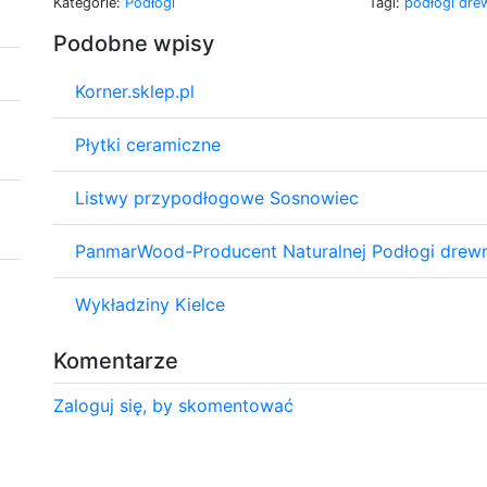
Kategorie:
Podłogi
Tagi:
podłogi dre
Podobne wpisy
Korner.sklep.pl
Płytki ceramiczne
Listwy przypodłogowe Sosnowiec
PanmarWood-Producent Naturalnej Podłogi drewn
Wykładziny Kielce
Komentarze
Zaloguj się, by skomentować