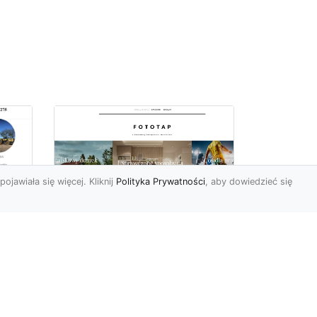
pojawiała się więcej. Kliknij
Polityka Prywatności
, aby dowiedzieć się
ą
Jak kłaść tapetę
?
winylową? Warto
znać praktyczne
wskazówki!
edy