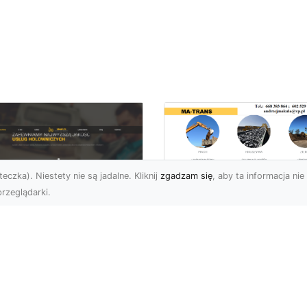
eczka). Niestety nie są jadalne. Kliknij
zgadzam się
, aby ta informacja nie 
rzeglądarki.
Kiedy Potrzebne S
Zezwolenia na
U XMar –
Rozbiórkę Budynku
ofesjonalna Pomoc
Przewodnik dla
ogowa w Radomiu,
Inwestorów
 Którą Możesz
wsze Liczyć
Rozbiórka Budynku – Ki