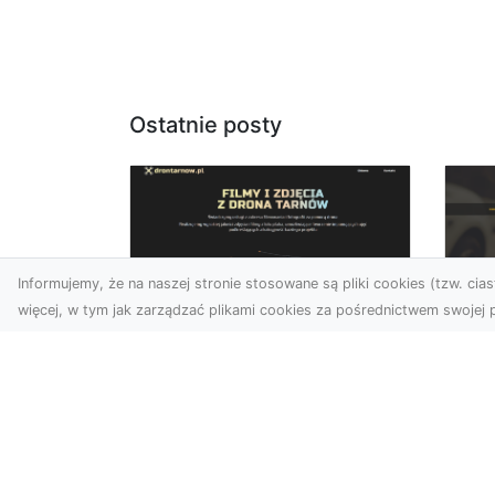
Ostatnie posty
Informujemy, że na naszej stronie stosowane są pliki cookies (tzw. ciast
więcej, w tym jak zarządzać plikami cookies za pośrednictwem swojej p
Zdjęcia dronem
FH
Tarnów –
Pr
nowoczesne
Dr
podejście do
na
fotografii z lotu ptaka
Za