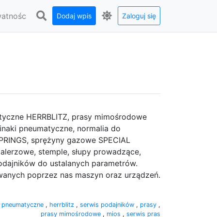
watnośc
Dodaj wpis
Zaloguj się
matyczne HERRBLITZ, prasy mimośrodowe
cinaki pneumatyczne, normalia do
 SPRINGS, sprężyny gazowe SPECIAL
alerzowe, stemple, słupy prowadzące,
odajników do ustalanych parametrów.
wanych poprzez nas maszyn oraz urządzeń.
i pneumatyczne
,
herrblitz
,
serwis podajników
,
prasy
,
prasy mimośrodowe
,
mios
,
serwis pras