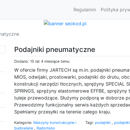
Regulamin
Polityka pry
matyczne
Podajniki pneumatyczne
Dodano: 15 lat 4 miesiące temu
W ofercie firmy JARTECH są m.in. podajniki pneu
MIOS, odwijaki, prostowarki, podajniki do drutu, ob
konstrukcji narzędzi tłocznych, sprężyny SPECIAL
SPRINGS, sprężyny elastomerowe EFFBE, sprężyny t
tuleje przewodzące. Służymy podporą w doborze p
Przewodzimy funkcjonalny serwis każdych sprzeda
Spełniamy przesyłki na terenie całego kraju.
Kategorie:
Maszyny konstrukcyjne i
Tagi:
podajniki
,
podajnik
budowlane
,
Radomsko