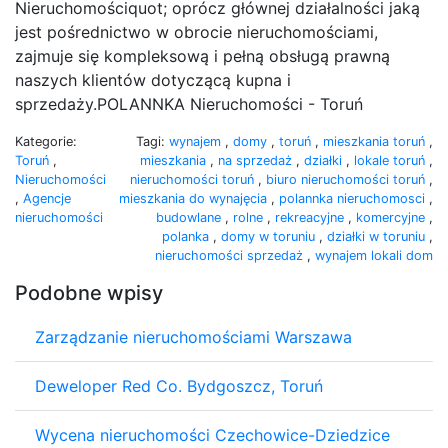
Nieruchomościquot; oprócz głównej działalności jaką
jest pośrednictwo w obrocie nieruchomościami,
zajmuje się kompleksową i pełną obsługą prawną
naszych klientów dotyczącą kupna i
sprzedaży.POLANNKA Nieruchomości - Toruń
Kategorie:
Tagi:
wynajem
,
domy
,
toruń
,
mieszkania toruń
,
Toruń
,
mieszkania
,
na sprzedaż
,
działki
,
lokale toruń
,
Nieruchomości
nieruchomości toruń
,
biuro nieruchomości toruń
,
,
Agencje
mieszkania do wynajęcia
,
polannka nieruchomosci
,
nieruchomości
budowlane
,
rolne
,
rekreacyjne
,
komercyjne
,
polanka
,
domy w toruniu
,
działki w toruniu
,
nieruchomości sprzedaż
,
wynajem lokali dom
Podobne wpisy
Zarządzanie nieruchomościami Warszawa
Deweloper Red Co. Bydgoszcz, Toruń
Wycena nieruchomości Czechowice-Dziedzice