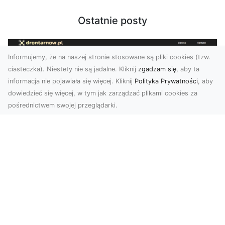
Ostatnie posty
Informujemy, że na naszej stronie stosowane są pliki cookies (tzw.
ciasteczka). Niestety nie są jadalne. Kliknij
zgadzam się
, aby ta
informacja nie pojawiała się więcej. Kliknij
Polityka Prywatności
, aby
dowiedzieć się więcej, w tym jak zarządzać plikami cookies za
pośrednictwem swojej przeglądarki.
Zdjęcia dronem Tarnów – nowoczesne
podejście do fotografii z lotu ptaka
Współczesna technologia zmienia sposób, w jaki
postrzegamy przestrzeń i dokumentujemy
wydarzenia. ...