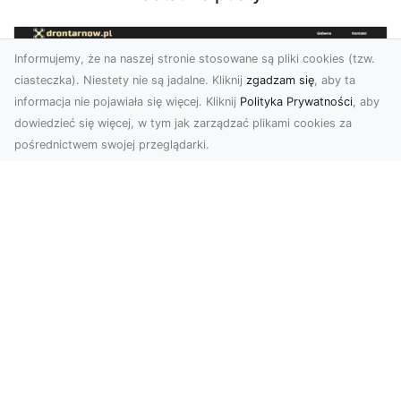
Informujemy, że na naszej stronie stosowane są pliki cookies (tzw.
ciasteczka). Niestety nie są jadalne. Kliknij
zgadzam się
, aby ta
informacja nie pojawiała się więcej. Kliknij
Polityka Prywatności
, aby
dowiedzieć się więcej, w tym jak zarządzać plikami cookies za
pośrednictwem swojej przeglądarki.
Zdjęcia dronem Tarnów – nowoczesne
podejście do fotografii z lotu ptaka
Współczesna technologia zmienia sposób, w jaki
postrzegamy przestrzeń i dokumentujemy
wydarzenia. ...