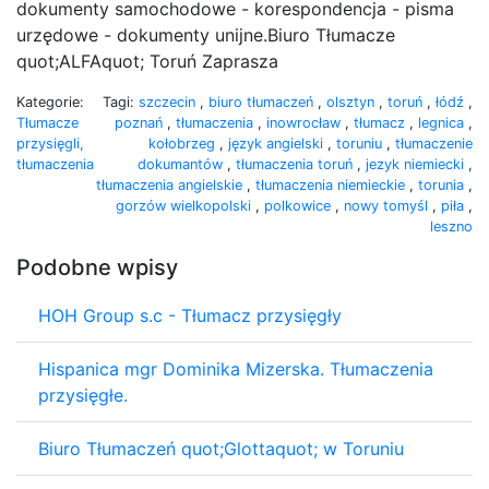
dokumenty samochodowe - korespondencja - pisma
urzędowe - dokumenty unijne.Biuro Tłumacze
quot;ALFAquot; Toruń Zaprasza
Kategorie:
Tagi:
szczecin
,
biuro tłumaczeń
,
olsztyn
,
toruń
,
łódź
,
Tłumacze
poznań
,
tłumaczenia
,
inowrocław
,
tłumacz
,
legnica
,
przysięgli,
kołobrzeg
,
język angielski
,
toruniu
,
tłumaczenie
tłumaczenia
dokumantów
,
tłumaczenia toruń
,
jezyk niemiecki
,
tłumaczenia angielskie
,
tłumaczenia niemieckie
,
torunia
,
gorzów wielkopolski
,
polkowice
,
nowy tomyśl
,
piła
,
leszno
Podobne wpisy
HOH Group s.c - Tłumacz przysięgły
Hispanica mgr Dominika Mizerska. Tłumaczenia
przysięgłe.
Biuro Tłumaczeń quot;Glottaquot; w Toruniu