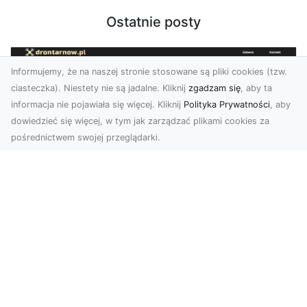
Ostatnie posty
Informujemy, że na naszej stronie stosowane są pliki cookies (tzw.
ciasteczka). Niestety nie są jadalne. Kliknij
zgadzam się
, aby ta
informacja nie pojawiała się więcej. Kliknij
Polityka Prywatności
, aby
dowiedzieć się więcej, w tym jak zarządzać plikami cookies za
pośrednictwem swojej przeglądarki.
Zdjęcia dronem Tarnów – nowoczesne
podejście do fotografii z lotu ptaka
Współczesna technologia zmienia sposób, w jaki
postrzegamy przestrzeń i dokumentujemy
wydarzenia. ...