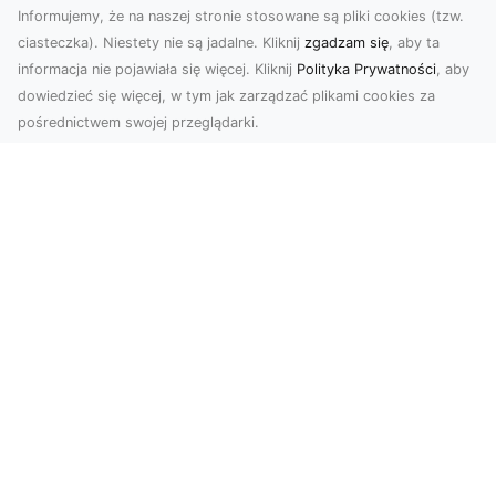
Informujemy, że na naszej stronie stosowane są pliki cookies (tzw.
ciasteczka). Niestety nie są jadalne. Kliknij
zgadzam się
, aby ta
informacja nie pojawiała się więcej. Kliknij
Polityka Prywatności
, aby
dowiedzieć się więcej, w tym jak zarządzać plikami cookies za
pośrednictwem swojej przeglądarki.
Zdjęcia dronem Tarnów – nowoczesne
podejście do fotografii z lotu ptaka
Współczesna technologia zmienia sposób, w jaki
postrzegamy przestrzeń i dokumentujemy
wydarzenia. ...