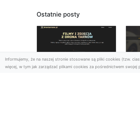
Ostatnie posty
Informujemy, że na naszej stronie stosowane są pliki cookies (tzw. ciast
więcej, w tym jak zarządzać plikami cookies za pośrednictwem swojej p
Zdjęcia dronem
FH
Tarnów –
Pr
nowoczesne
Dr
podejście do
na
fotografii z lotu ptaka
Za
Współczesna technologia
FH
zmienia sposób, w jaki
na
postrzegamy przestrzeń i