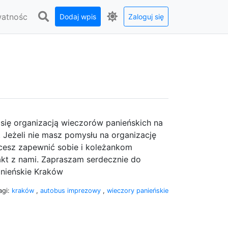
watnośc
Dodaj wpis
Zaloguj się
j się organizacją wieczorów panieńskich na
 Jeżeli nie masz pomysłu na organizację
chcesz zapewnić sobie i koleżankom
akt z nami. Zapraszam serdecznie do
anieńskie Kraków
agi:
kraków
,
autobus imprezowy
,
wieczory panieńskie