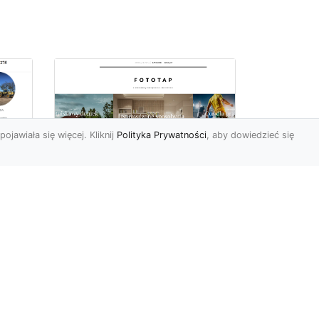
pojawiała się więcej. Kliknij
Polityka Prywatności
, aby dowiedzieć się
ą
Jak kłaść tapetę
?
winylową? Warto
znać praktyczne
wskazówki!
edy
Tapeta winylowa to ten
rodzaj naściennej dekoracji,
po który Polacy sięgają
inna