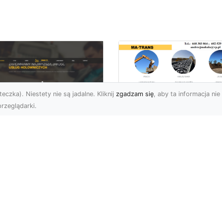
eczka). Niestety nie są jadalne. Kliknij
zgadzam się
, aby ta informacja nie 
rzeglądarki.
Kiedy Potrzebne S
Zezwolenia na
U XMar –
Rozbiórkę Budynku
ofesjonalna Pomoc
Przewodnik dla
ogowa w Radomiu,
Inwestorów
 Którą Możesz
wsze Liczyć
Rozbiórka Budynku – Ki
Wymagane Jest
U XMar – Twój Partner
Zezwolenie? Rozbiórka
 Drodze w Każdej
budynku, tak jak każda 