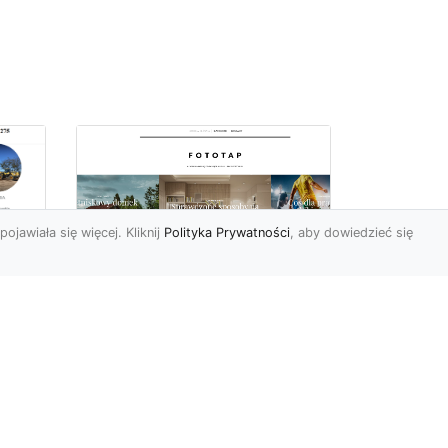
pojawiała się więcej. Kliknij
Polityka Prywatności
, aby dowiedzieć się
ą
Jak kłaść tapetę
?
winylową? Warto
znać praktyczne
wskazówki!
edy
Tapeta winylowa to ten