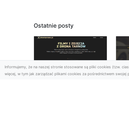
Ostatnie posty
Informujemy, że na naszej stronie stosowane są pliki cookies (tzw. ciast
więcej, w tym jak zarządzać plikami cookies za pośrednictwem swojej p
Zdjęcia dronem
FH
Tarnów –
Pr
nowoczesne
Dr
podejście do
na
fotografii z lotu ptaka
Za
Współczesna technologia