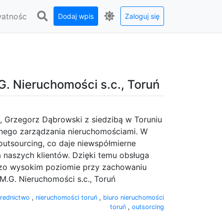
watnośc
Dodaj wpis
Zaloguj się
. Nieruchomości s.c., Toruń
 Grzegorz Dąbrowski z siedzibą w Toruniu
alnego zarządzania nieruchomościami. W
outsourcing, co daje niewspółmierne
naszych klientów. Dzięki temu obsługa
dzo wysokim poziomie przy zachowaniu
.G. Nieruchomości s.c., Toruń
rednictwo
,
nieruchomości toruń
,
biuro nieruchomości
toruń
,
outsorcing