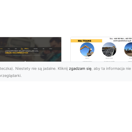
eczka). Niestety nie są jadalne. Kliknij
zgadzam się
, aby ta informacja nie 
rzeglądarki.
Kiedy Potrzebne S
Zezwolenia na
U XMar –
Rozbiórkę Budynku
ofesjonalna Pomoc
Przewodnik dla
ogowa w Radomiu,
Inwestorów
 Którą Możesz
wsze Liczyć
Rozbiórka Budynku – Ki
Wymagane Jest