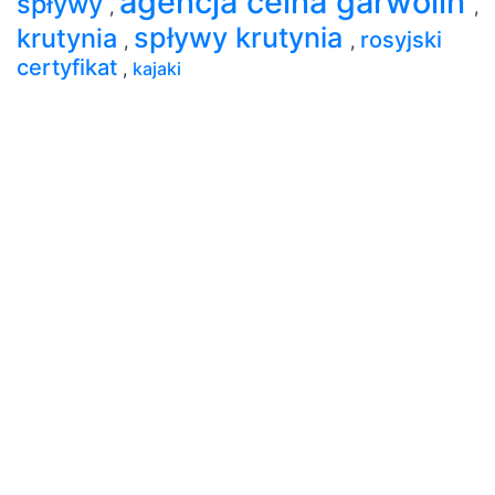
agencja celna garwolin
spływy
,
,
spływy krutynia
krutynia
rosyjski
,
,
certyfikat
,
kajaki