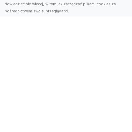
dowiedzieć się więcej, w tym jak zarządzać plikami cookies za
pośrednictwem swojej przeglądarki.
Zdjęcia dronem Tarnów – nowoczesne
podejście do fotografii z lotu ptaka
Współczesna technologia zmienia sposób, w jaki
postrzegamy przestrzeń i dokumentujemy
wydarzenia. ...