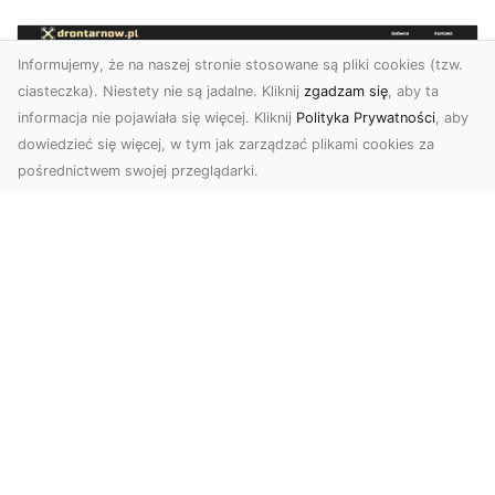
Informujemy, że na naszej stronie stosowane są pliki cookies (tzw.
ciasteczka). Niestety nie są jadalne. Kliknij
zgadzam się
, aby ta
informacja nie pojawiała się więcej. Kliknij
Polityka Prywatności
, aby
dowiedzieć się więcej, w tym jak zarządzać plikami cookies za
pośrednictwem swojej przeglądarki.
Zdjęcia dronem Tarnów – nowoczesne
podejście do fotografii z lotu ptaka
Współczesna technologia zmienia sposób, w jaki
postrzegamy przestrzeń i dokumentujemy
wydarzenia. ...