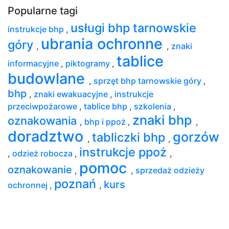
Popularne tagi
usługi bhp tarnowskie
instrukcje bhp
,
ubrania ochronne
góry
,
,
znaki
tablice
informacyjne
,
piktogramy
,
budowlane
,
sprzęt bhp tarnowskie góry
,
bhp
,
znaki ewakuacyjne
,
instrukcje
przeciwpożarowe
,
tablice bhp
,
szkolenia
,
znaki bhp
oznakowania
,
bhp i ppoż
,
,
doradztwo
gorzów
tabliczki bhp
,
,
instrukcje ppoż
,
odzież robocza
,
,
pomoc
oznakowanie
,
,
sprzedaż odzieży
poznań
kurs
ochronnej
,
,