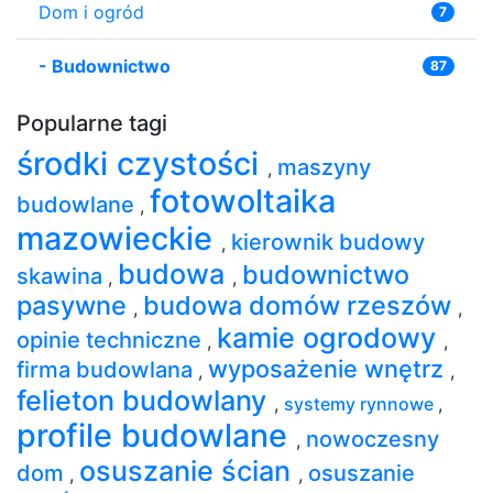
Dom i ogród
7
-
Budownictwo
87
Popularne tagi
środki czystości
maszyny
,
fotowoltaika
budowlane
,
mazowieckie
kierownik budowy
,
budowa
budownictwo
skawina
,
,
pasywne
budowa domów rzeszów
,
,
kamie ogrodowy
opinie techniczne
,
,
wyposażenie wnętrz
firma budowlana
,
,
felieton budowlany
,
systemy rynnowe
,
profile budowlane
nowoczesny
,
osuszanie ścian
dom
osuszanie
,
,