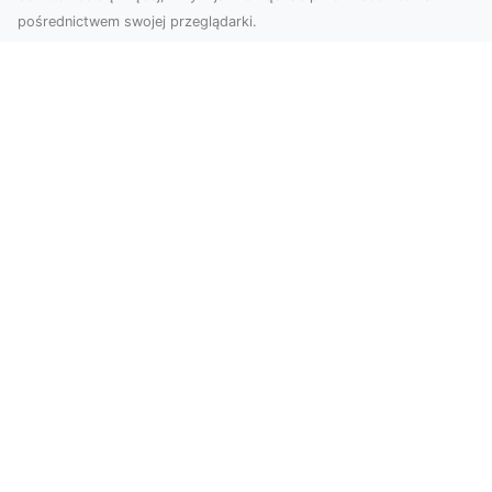
pośrednictwem swojej przeglądarki.
Zdjęcia dronem Tarnów – nowoczesne
podejście do fotografii z lotu ptaka
Współczesna technologia zmienia sposób, w jaki
postrzegamy przestrzeń i dokumentujemy
wydarzenia. ...