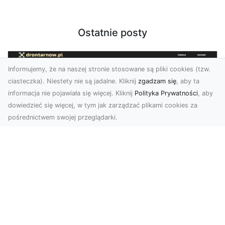
Ostatnie posty
Informujemy, że na naszej stronie stosowane są pliki cookies (tzw.
ciasteczka). Niestety nie są jadalne. Kliknij
zgadzam się
, aby ta
informacja nie pojawiała się więcej. Kliknij
Polityka Prywatności
, aby
dowiedzieć się więcej, w tym jak zarządzać plikami cookies za
pośrednictwem swojej przeglądarki.
Zdjęcia dronem Tarnów – nowoczesne
podejście do fotografii z lotu ptaka
Współczesna technologia zmienia sposób, w jaki
postrzegamy przestrzeń i dokumentujemy