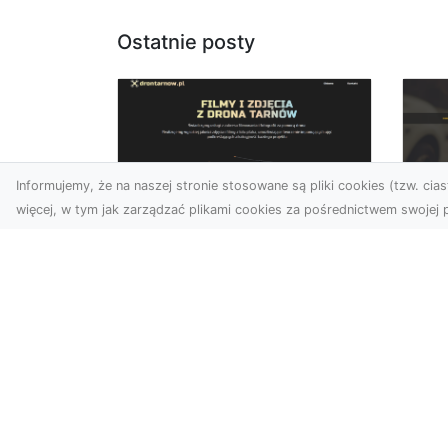
Ostatnie posty
Informujemy, że na naszej stronie stosowane są pliki cookies (tzw. ciast
więcej, w tym jak zarządzać plikami cookies za pośrednictwem swojej p
Zdjęcia dronem
FH
Tarnów –
Pr
nowoczesne
Dr
podejście do
na
fotografii z lotu ptaka
Za
Współczesna technologia
FH
zmienia sposób, w jaki
na
postrzegamy przestrzeń i