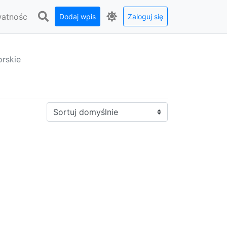
watnośc
Dodaj wpis
Zaloguj się
rskie
Sortuj: