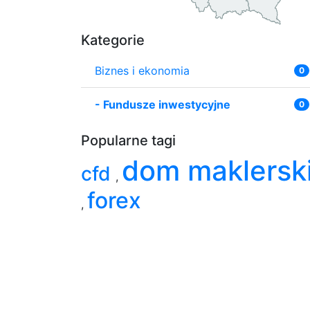
Kategorie
Biznes i ekonomia
0
-
Fundusze inwestycyjne
0
Popularne tagi
dom maklersk
cfd
,
forex
,