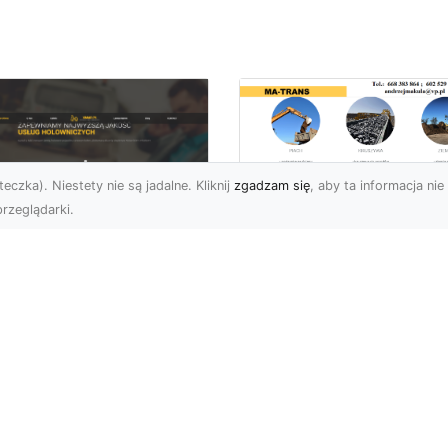
eczka). Niestety nie są jadalne. Kliknij
zgadzam się
, aby ta informacja nie 
rzeglądarki.
Kiedy Potrzebne S
Zezwolenia na
U XMar –
Rozbiórkę Budynku
ofesjonalna Pomoc
Przewodnik dla
ogowa w Radomiu,
Inwestorów
 Którą Możesz
wsze Liczyć
Rozbiórka Budynku – Ki
Wymagane Jest
U XMar – Twój Partner
Zezwolenie? Rozbiórka
 Drodze w Każdej
budynku, tak jak każda 