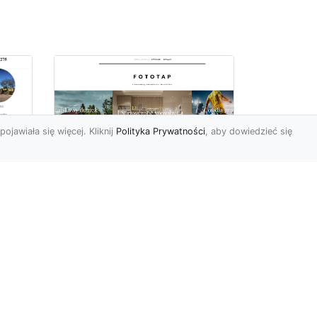
pojawiała się więcej. Kliknij
Polityka Prywatności
, aby dowiedzieć się
ą
Jak kłaść tapetę
?
winylową? Warto
znać praktyczne
wskazówki!
edy
Tapeta winylowa to ten
rodzaj naściennej dekoracji,
po który Polacy sięgają
inna