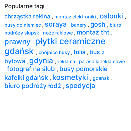
Popularne tagi
osłonki
chrząstka rekina
,
montaż elektroniki
,
,
soraya
gosh
busy do niemiec
,
,
banery
,
,
biuro
montaż tht
podróży słupsk
,
noże raklowe
,
,
płytki ceramiczne
prawny
,
gdańsk
folia
bus z
,
chojnice busy
,
,
gdynia
bytowa
,
,
reklama
,
parasolki reklamowe
fotograf na ślub
busy pomorskie
,
,
,
kosmetyki
kafelki gdańsk
,
,
gdańsk
,
spedycja
biuro podróży łódź
,