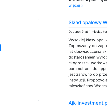
więcej »
Skład opałowy 
Dodano: 9 lat 1 miesiąc t
Wysokiej klasy opał 
g
Zapraszamy do zapoz
lat doświadczenia sk
dostarczaniem wyrob
ekogroszek workowan
parametrami dostępn
jest zarówno do prze
instytucji. Propozyc
mieszkańców Wrocław
Ajk-investment.pl