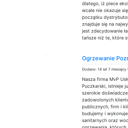
dlatego, iż piece ek
wcale nie okazuje si
początku dystrybuto
znajduje się na naj
jest zdecydowanie ła
tańsze niż te, które s
Ogrzewanie Poz
Dodano: 14 lat 7 miesięcy
Nasza firma MvP Usłu
Puczkarski, istnieje 
szerokie doświadczen
zadowolonych klient
publicznych, firm i k
budujemy i wykonuje
sanitarnych oraz wo
ogrzewania, których 