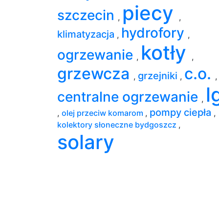
piecy
szczecin
,
,
hydrofory
klimatyzacja
,
,
kotły
ogrzewanie
,
,
grzewcza
c.o.
grzejniki
,
,
,
l
centralne ogrzewanie
,
pompy ciepła
,
olej przeciw komarom
,
,
kolektory słoneczne bydgoszcz
,
solary