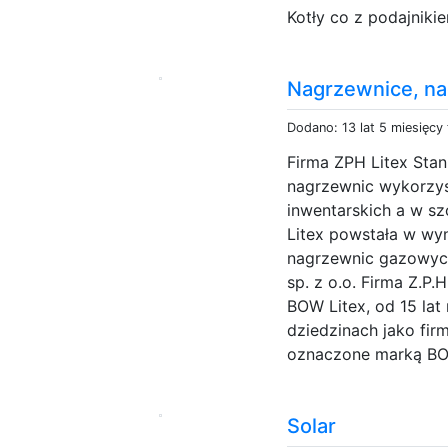
Kotły co z podajnikie
Nagrzewnice, n
Dodano: 13 lat 5 miesięcy
Firma ZPH Litex Stan
nagrzewnic wykorzy
inwentarskich a w s
Litex powstała w wyn
nagrzewnic gazowyc
sp. z o.o. Firma Z.P.H
BOW Litex, od 15 lat 
dziedzinach jako fi
oznaczone marką BOW
Solar