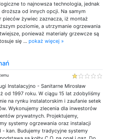
ologiczne to najnowsza technologia, jednak
ę droższa od innych opcji. Na samym
r pieców żywiec zaznacza, iż montaż
wyższym poziomie, a utrzymanie ogrzewania
twiejsze, ponieważ materiały grzewcze są
tosuje się ...
pokaż więcej »
nań
 temu
gi Instalacyjno - Sanitarne Mirosław
już od 1997 roku. W ciągu 15 lat zdobyliśmy
ie na rynku instalatorskim i zaufanie setek
ów. Wykonujemy zlecenia dla inwestorów
lientów prywatnych. Projektujemy,
my systemy ogrzewania oraz instalacji
d - kan. Budujemy tradycyjne systemy
podstawą są kołty C.O. na opał i gaz. Do