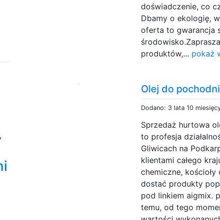
doświadczenie, co c
Dbamy o ekologię, 
oferta to gwarancja s
środowisko.Zaprasz
produktów,...
pokaż w
Olej do pochodn
Dodano: 3 lata 10 miesięc
Sprzedaż hurtowa ole
,
to profesja działaln
Gliwicach na Podkar
klientami całego kra
ni
chemiczne, kościoły
dostać produkty pop
pod linkiem aigmix. p
temu, od tego mome
wartości wykonanych