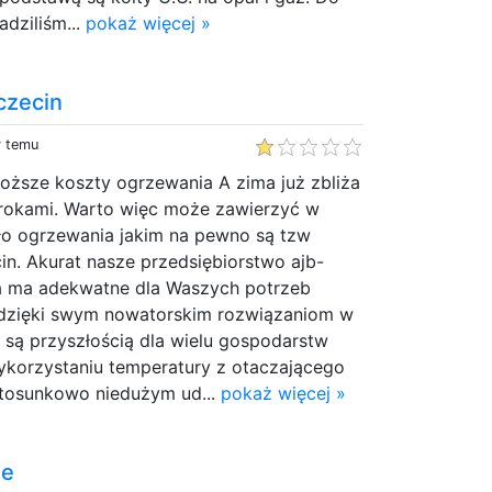
dziliśm...
pokaż więcej »
czecin
y temu
oższe koszty ogrzewania A zima już zbliża
krokami. Warto więc może zawierzyć w
ło ogrzewania jakim na pewno są tzw
n. Akurat nasze przedsiębiorstwo ajb-
na ma adekwatne dla Waszych potrzeb
 dzięki swym nowatorskim rozwiązaniom w
są przyszłością dla wielu gospodarstw
korzystaniu temperatury z otaczającego
stosunkowo niedużym ud...
pokaż więcej »
ne