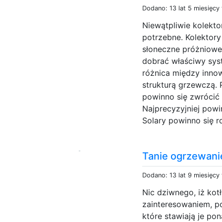
Dodano: 13 lat 5 miesięcy
Niewątpliwie kolekt
potrzebne. Kolektory
słoneczne próżniowe s
dobrać właściwy syst
różnica między innow
strukturą grzewczą. 
powinno się zwrócić
Najprecyzyjniej powi
Solary powinno się r
Tanie ogrzewani
Dodano: 13 lat 9 miesięcy
Nic dziwnego, iż kot
zainteresowaniem, p
które stawiają je pon