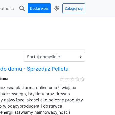
watnośc
Dodaj wpis
Zaloguj się
Sortuj:
 do domu - Sprzedaż Pelletu
 temu
oczesna platforma online umożliwiająca
tudrzewnego, brykietu oraz drewna
y najwyższejjakości ekologiczne produkty
ko wiodącyproducent i dostawca
 energii stawiamy nainnowacyjność i