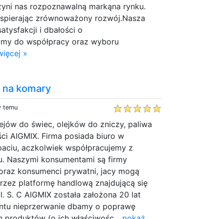
zyni nas rozpoznawalną markąna rynku.
wspierając zrównoważony rozwój.Nasza
atysfakcji i dbałości o
amy do współpracy oraz wyboru
ięcej »
i na komary
y temu
jów do świec, olejków do zniczy, paliwa
ości AIGMIX. Firma posiada biuro w
paciu, aczkolwiek współpracujemy z
ju. Naszymi konsumentami są firmy
 oraz konsumenci prywatni, jacy mogą
rzez platformę handlową znajdującą się
l. S. C AIGMIX została założona 20 lat
ntu nieprzerwanie dbamy o poprawę
 produktów (o ich właściwośc...
pokaż