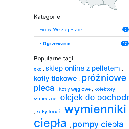
Kategorie
Firmy Według Branż
5
-
Ogrzewanie
17
Popularne tagi
sklep online z pelletem
eko
,
,
próżniowe
kotły tłokowe
,
pieca
,
kotły węglowe
,
kolektory
olejek do pochod
słoneczne
,
wymienniki
,
kotły toruń
,
ciepła
pompy ciepła
,