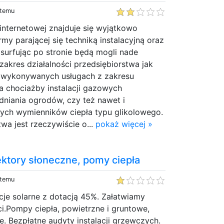
 temu
 internetowej znajduje się wyjątkowo
irmy parającej się techniką instalacyjną oraz
 surfując po stronie będą mogli nade
akres działalności przedsiębiorstwa jak
o wykonywanych usługach z zakresu
 chociażby instalacji gazowych
niania ogrodów, czy też nawet i
wych wymienników ciepła typu glikolowego.
twa jest rzeczywiście o...
pokaż więcej »
ktory słoneczne, pomy ciepła
 temu
cje solarne z dotacją 45%. Załatwiamy
i.Pompy ciepła, powietrzne i gruntowe,
e. Bezpłatne audyty instalacji grzewczych.