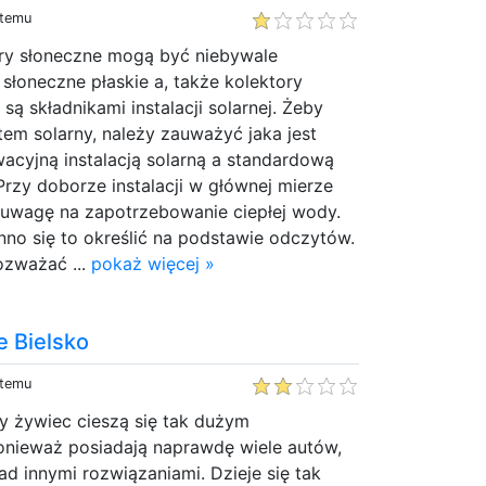
 temu
ory słoneczne mogą być niebywale
 słoneczne płaskie a, także kolektory
ą składnikami instalacji solarnej. Żeby
em solarny, należy zauważyć jaka jest
acyjną instalacją solarną a standardową
Przy doborze instalacji w głównej mierze
 uwagę na zapotrzebowanie ciepłej wody.
nno się to określić na podstawie odczytów.
ozważać ...
pokaż więcej »
e Bielsko
 temu
ły żywiec cieszą się tak dużym
onieważ posiadają naprawdę wiele autów,
ad innymi rozwiązaniami. Dzieje się tak