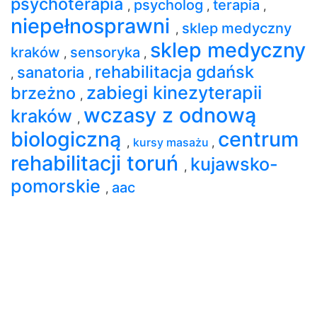
psychoterapia
psycholog
terapia
,
,
,
niepełnosprawni
sklep medyczny
,
sklep medyczny
kraków
sensoryka
,
,
rehabilitacja gdańsk
sanatoria
,
,
zabiegi kinezyterapii
brzeżno
,
wczasy z odnową
kraków
,
biologiczną
centrum
,
kursy masażu
,
rehabilitacji toruń
kujawsko-
,
pomorskie
aac
,