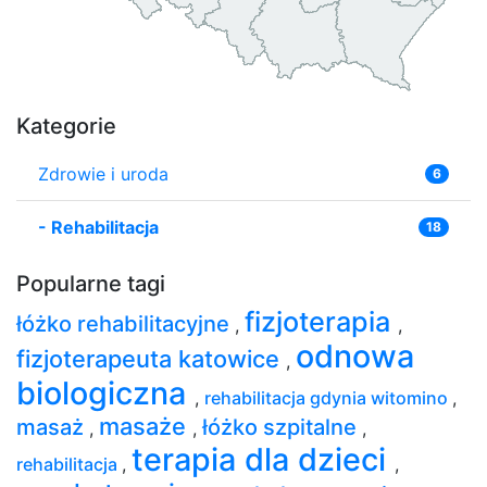
Kategorie
Zdrowie i uroda
6
-
Rehabilitacja
18
Popularne tagi
fizjoterapia
łóżko rehabilitacyjne
,
,
odnowa
fizjoterapeuta katowice
,
biologiczna
,
rehabilitacja gdynia witomino
,
masaże
masaż
łóżko szpitalne
,
,
,
terapia dla dzieci
rehabilitacja
,
,