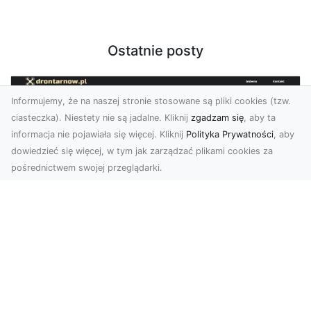
Ostatnie posty
Informujemy, że na naszej stronie stosowane są pliki cookies (tzw.
ciasteczka). Niestety nie są jadalne. Kliknij
zgadzam się
, aby ta
informacja nie pojawiała się więcej. Kliknij
Polityka Prywatności
, aby
dowiedzieć się więcej, w tym jak zarządzać plikami cookies za
pośrednictwem swojej przeglądarki.
Zdjęcia dronem Tarnów – nowoczesne
podejście do fotografii z lotu ptaka
Współczesna technologia zmienia sposób, w jaki