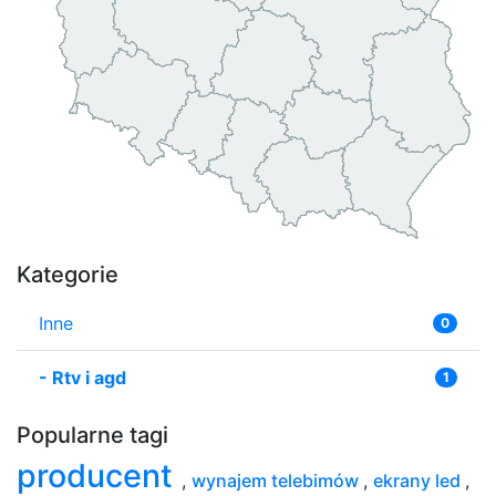
Kategorie
Inne
0
-
Rtv i agd
1
Popularne tagi
producent
,
wynajem telebimów
,
ekrany led
,