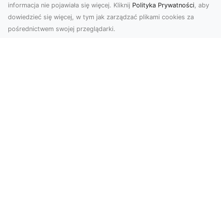
informacja nie pojawiała się więcej. Kliknij
Polityka Prywatności
, aby
dowiedzieć się więcej, w tym jak zarządzać plikami cookies za
pośrednictwem swojej przeglądarki.
Zdjęcia dronem Tarnów – nowoczesne
podejście do fotografii z lotu ptaka
Współczesna technologia zmienia sposób, w jaki
postrzegamy przestrzeń i dokumentujemy
wydarzenia. ...