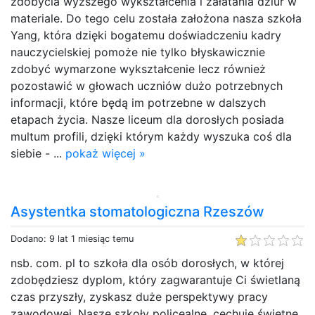
zdobycia wyższego wykształcenia i załatania dziur w
materiale. Do tego celu została założona nasza szkoła
Yang, która dzięki bogatemu doświadczeniu kadry
nauczycielskiej pomoże nie tylko błyskawicznie
zdobyć wymarzone wykształcenie lecz również
pozostawić w głowach uczniów dużo potrzebnych
informacji, które będą im potrzebne w dalszych
etapach życia. Nasze liceum dla dorosłych posiada
multum profili, dzięki którym każdy wyszuka coś dla
siebie - ...
pokaż więcej »
Asystentka stomatologiczna Rzeszów
Dodano: 9 lat 1 miesiąc temu
nsb. com. pl to szkoła dla osób dorosłych, w której
zdobędziesz dyplom, który zagwarantuje Ci świetlaną
czas przyszły, zyskasz duże perspektywy pracy
zawodowej. Nasze szkoły policealne, cechuje świetne