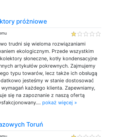
ektory próżniowe
temu
wo trudni się wieloma rozwiązaniami
waniem ekologicznym. Przede wszystkim
kolektory słoneczne, kotły kondensacyjne
 innych artykułów pokrewnych. Zajmujemy
 tego typu towarów, lecz także ich obsługą
odatkowo jesteśmy w stanie dostosować
 wymagań każdego klienta. Zapewniamy,
je się na zapoznanie z naszą ofertą
ysfakcjonowany....
pokaż więcej »
gazowych Toruń
temu