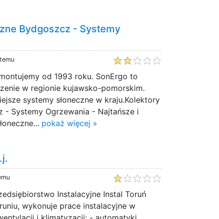
czne Bydgoszcz - Systemy
 temu
 montujemy od 1993 roku. SonErgo to
zenie w regionie kujawsko-pomorskim.
ejsze systemy słoneczne w kraju.Kolektory
 - Systemy Ogrzewania - Najtańsze i
słoneczne...
pokaż więcej »
j.
temu
edsiębiorstwo Instalacyjne Instal Toruń
oruniu, wykonuje prace instalacyjne w
 wentylacji i klimatyzacji; - automatyki