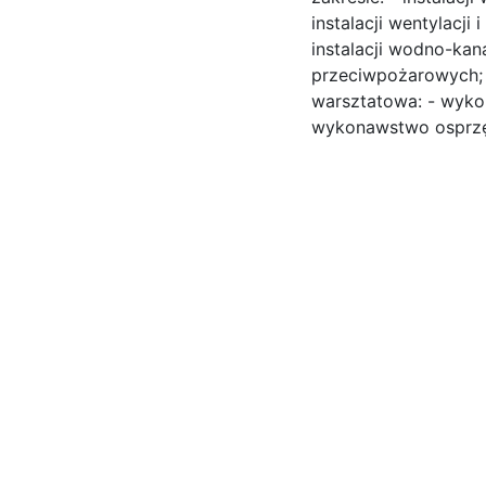
instalacji wentylacji i
instalacji wodno-kana
przeciwpożarowych; 
warsztatowa: - wyko
wykonawstwo osprzęt