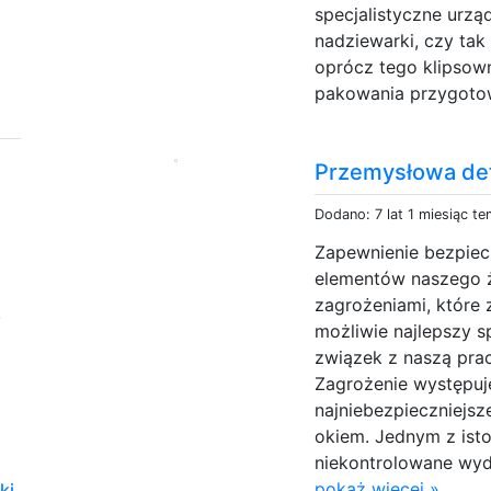
specjalistyczne urzą
nadziewarki, czy tak
oprócz tego klipsow
pakowania przygotowa
Przemysłowa de
Dodano: 7 lat 1 miesiąc t
Zapewnienie bezpiec
elementów naszego ż
zagrożeniami, które
,
możliwie najlepszy s
związek z naszą pra
Zagrożenie występuj
najniebezpieczniejsz
okiem. Jednym z isto
niekontrolowane wyd
pokaż więcej »
ki