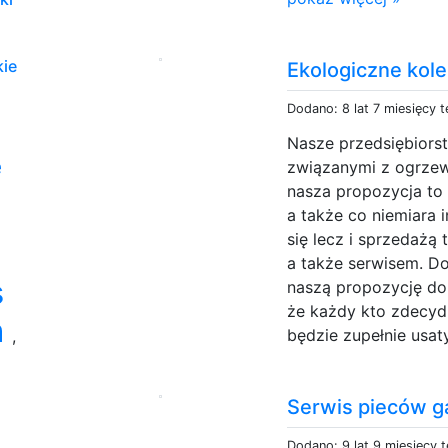
ie
Ekologiczne kol
Dodano: 8 lat 7 miesięcy 
Nasze przedsiębiorst
e
związanymi z ogrze
nasza propozycja to 
a także co niemiara
się lecz i sprzedażą
a także serwisem. D
s
naszą propozycję do
że każdy kto zdecydu
h
będzie zupełnie usat
,
Serwis pieców 
Dodano: 9 lat 9 miesięcy 