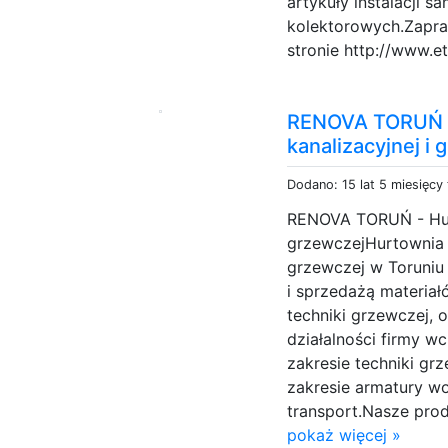
artykuły instalacji s
kolektorowych.Zapra
stronie http://www.et
RENOVA TORUŃ -
kanalizacyjnej i
Dodano: 15 lat 5 miesięcy
RENOVA TORUŃ - Hurt
grzewczejHurtownia 
grzewczej w Toruniu 
i sprzedażą materia
techniki grzewczej, 
działalności firmy w
zakresie techniki gr
zakresie armatury w
transport.Nasze produ
pokaż więcej »