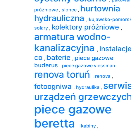
hurtownia
próżniowe
,
slonce
,
hydrauliczna
,
kujawsko-pomorsk
kolektory próżniowe
solary
,
,
armatura wodno-
kanalizacyjna
instalacj
,
co
baterie
piece gazowe
,
,
buderus
,
piece gazowe viessman
,
renova toruń
,
renova
,
serwi
fotoogniwa
,
hydraulika
,
urządzeń grzewczyc
piece gazowe
beretta
,
kabiny
,