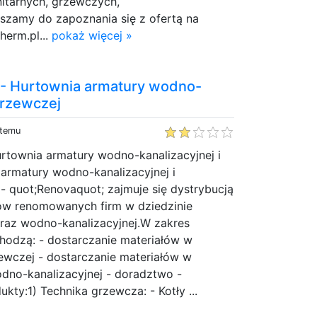
anitarnych, grzewczych,
szamy do zapoznania się z ofertą na
herm.pl...
pokaż więcej »
 Hurtownia armatury wodno-
 grzewczej
 temu
ownia armatury wodno-kanalizacyjnej i
armatury wodno-kanalizacyjnej i
- quot;Renovaquot; zajmuje się dystrybucją
łów renomowanych firm w dziedzinie
oraz wodno-kanalizacyjnej.W zakres
chodzą: - dostarczanie materiałów w
zewczej - dostarczanie materiałów w
odno-kanalizacyjnej - doradztwo -
kty:1) Technika grzewcza: - Kotły ...