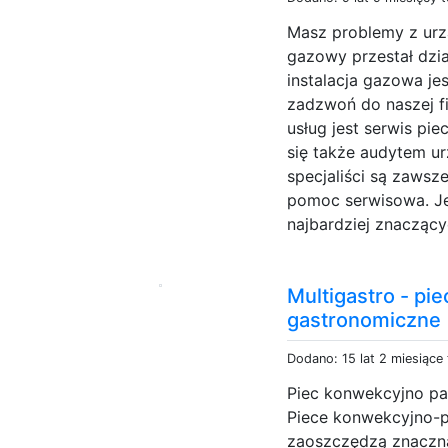
Masz problemy z urz
gazowy przestał dzi
instalacja gazowa je
zadzwoń do naszej f
usług jest serwis p
się także audytem ur
specjaliści są zawsz
pomoc serwisowa. J
najbardziej znacząc
Multigastro - p
gastronomiczne
Dodano: 15 lat 2 miesiące
Piec konwekcyjno par
Piece konwekcyjno-p
zaoszczędzą znaczną