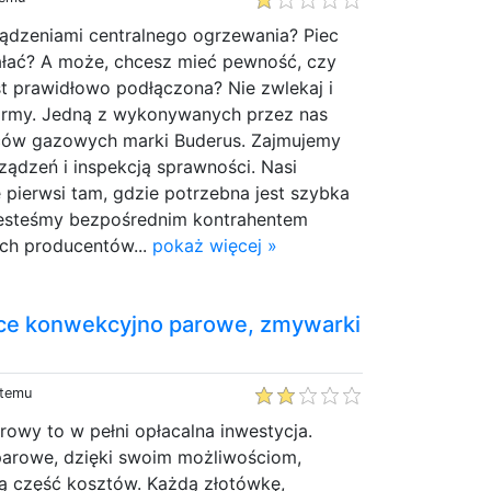
ądzeniami centralnego ogrzewania? Piec
ałać? A może, chcesz mieć pewność, czy
st prawidłowo podłączona? Nie zwlekaj i
irmy. Jedną z wykonywanych przez nas
ieców gazowych marki Buderus. Zajmujemy
ządzeń i inspekcją sprawności. Nasi
e pierwsi tam, gdzie potrzebna jest szybka
esteśmy bezpośrednim kontrahentem
ych producentów...
pokaż więcej »
iece konwekcyjno parowe, zmywarki
 temu
owy to w pełni opłacalna inwestycja.
arowe, dzięki swoim możliwościom,
 część kosztów. Każdą złotówkę,