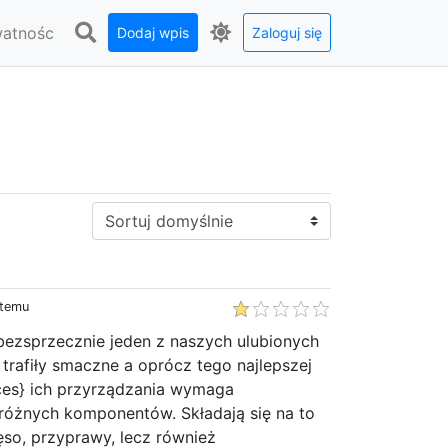
watnośc
Dodaj wpis
Zaloguj się
Sortuj:
 temu
bezsprzecznie jeden z naszych ulubionych
 trafiły smaczne a oprócz tego najlepszej
oces} ich przyrządzania wymaga
 różnych komponentów. Składają się na to
ięso, przyprawy, lecz również