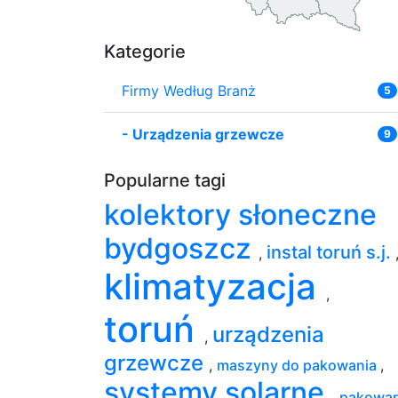
Kategorie
Firmy Według Branż
5
-
Urządzenia grzewcze
9
Popularne tagi
kolektory słoneczne
bydgoszcz
instal toruń s.j.
,
klimatyzacja
,
toruń
urządzenia
,
grzewcze
,
maszyny do pakowania
,
systemy solarne
,
pakowar