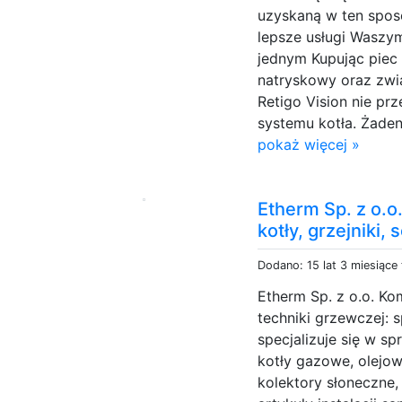
uzyskaną w ten spos
lepsze usługi Waszym
jednym Kupując piec
natryskowy oraz zwią
Retigo Vision nie pr
systemu kotła. Żaden
pokaż więcej »
Etherm Sp. z o.o
kotły, grzejniki,
Dodano: 15 lat 3 miesiące
Etherm Sp. z o.o. Ko
techniki grzewczej: s
specjalizuje się w s
kotły gazowe, olejo
kolektory słoneczne,