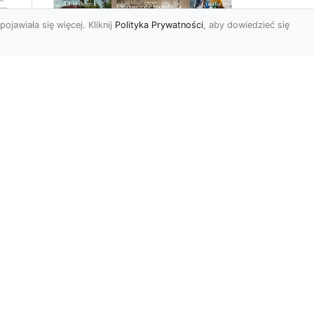
pojawiała się więcej. Kliknij
Polityka Prywatności
, aby dowiedzieć się
ą
Jak kłaść tapetę
?
winylową? Warto
znać praktyczne
wskazówki!
edy
Tapeta winylowa to ten
rodzaj naściennej dekoracji,
po który Polacy sięgają
inna
dzisiaj bardzo często...
r