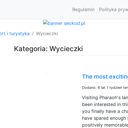
Regulamin
Polityka pry
rt i turystyka
Wycieczki
Kategoria: Wycieczki
The most exciting
Dodano: 6 lat 1 tydzień t
Visiting Pharaoh's l
been interested in th
you finally have a c
have spared enough 
positively memorable