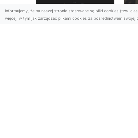
Informujemy, że na naszej stronie stosowane są pliki cookies (tzw. ciast
więcej, w tym jak zarządzać plikami cookies za pośrednictwem swojej p
Zdjęcia dronem
FH
Tarnów –
Pr
nowoczesne
Dr
podejście do
na
fotografii z lotu ptaka
Za
Współczesna technologia
FH
zmienia sposób, w jaki
na
postrzegamy przestrzeń i
Syt
dokumentujemy
awa
wydarzenia. ...
czy
KatalogStrony.pl - katalog stron