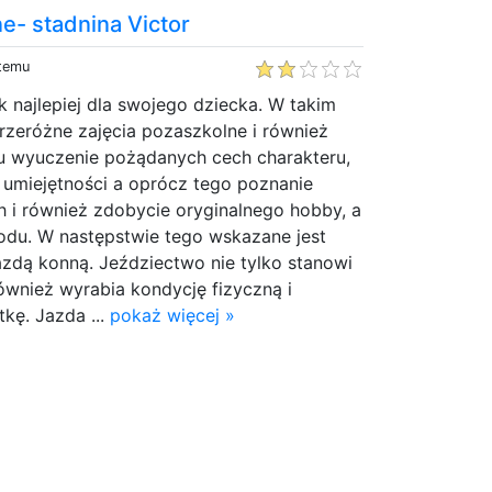
e- stadnina Victor
 temu
k najlepiej dla swojego dziecka. W takim
 przeróżne zajęcia pozaszkolne i również
u wyuczenie pożądanych cech charakteru,
 umiejętności a oprócz tego poznanie
 i również zdobycie oryginalnego hobby, a
du. W następstwie tego wskazane jest
azdą konną. Jeździectwo nie tylko stanowi
ównież wyrabia kondycję fizyczną i
kę. Jazda ...
pokaż więcej »