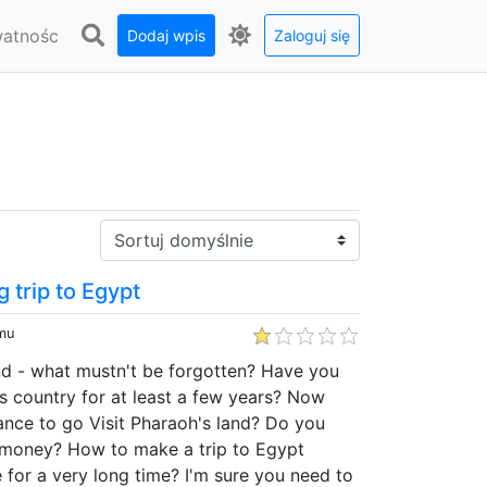
watnośc
Dodaj wpis
Zaloguj się
Sortuj:
 trip to Egypt
emu
and - what mustn't be forgotten? Have you
is country for at least a few years? Now
hance to go Visit Pharaoh's land? Do you
money? How to make a trip to Egypt
 for a very long time? I'm sure you need to