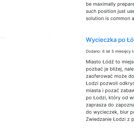
be maximally prepare
such position just us
solution is common a
Wycieczka po Łó
Dodano: 6 lat 5 miesięcy 
Miasto Łódź to miej
pozbać je bliżej, na
zaoferować może do
Łodzi pozwoli odkryć 
miasta i pozać zaba
po Łodzi, który od w
zaprasza do zapoznan
do wycieczek, biur p
Zwiedzanie Łodzi z 