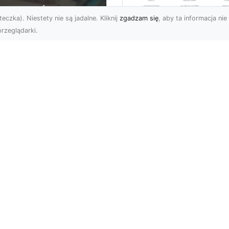
eczka). Niestety nie są jadalne. Kliknij
zgadzam się
, aby ta informacja nie 
rzeglądarki.
Kiedy Potrzebne S
Zezwolenia na
U XMar –
Rozbiórkę Budynku
ofesjonalna Pomoc
Przewodnik dla
ogowa w Radomiu,
Inwestorów
 Którą Możesz
wsze Liczyć
Rozbiórka Budynku – Ki
Wymagane Jest
U XMar – Twój Partner
Zezwolenie? Rozbiórka
 Drodze w Każdej
budynku, tak jak każda 
uacji Niespodziewana
inwesty...
ria samochodu, kolizja,
...
Subskrybuj newslette