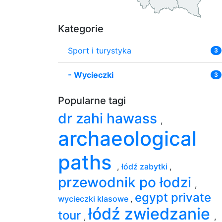
Kategorie
Sport i turystyka
3
-
Wycieczki
3
Popularne tagi
dr zahi hawass
,
archaeological
paths
,
łódź zabytki
,
przewodnik po łodzi
,
egypt private
wycieczki klasowe
,
łódź zwiedzanie
tour
,
,