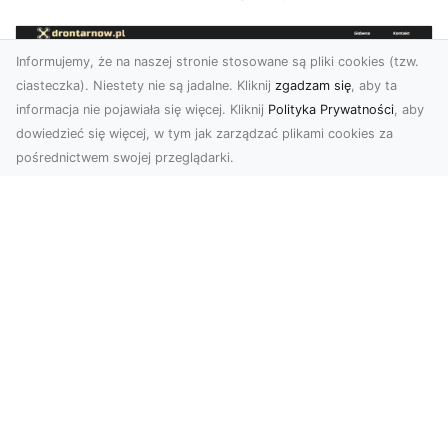
Informujemy, że na naszej stronie stosowane są pliki cookies (tzw.
ciasteczka). Niestety nie są jadalne. Kliknij
zgadzam się
, aby ta
informacja nie pojawiała się więcej. Kliknij
Polityka Prywatności
, aby
dowiedzieć się więcej, w tym jak zarządzać plikami cookies za
pośrednictwem swojej przeglądarki.
Zdjęcia dronem Tarnów – nowoczesne
podejście do fotografii z lotu ptaka
Współczesna technologia zmienia sposób, w jaki
postrzegamy przestrzeń i dokumentujemy
wydarzenia. ...