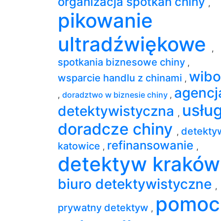
organizacja spotkań chiny
,
pikowanie
ultradźwiękowe
,
spotkania biznesowe chiny
,
wibo
wsparcie handlu z chinami
,
agencj
,
doradztwo w biznesie chiny
,
usług
detektywistyczna
,
doradcze chiny
detekty
,
refinansowanie
katowice
,
,
detektyw krakó
biuro detektywistyczne
,
pomoc
prywatny detektyw
,