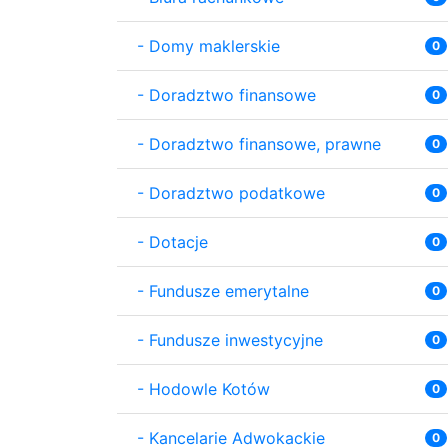
-
Domy maklerskie
0
-
Doradztwo finansowe
0
-
Doradztwo finansowe, prawne
0
-
Doradztwo podatkowe
0
-
Dotacje
0
-
Fundusze emerytalne
0
-
Fundusze inwestycyjne
0
-
Hodowle Kotów
0
-
Kancelarie Adwokackie
0