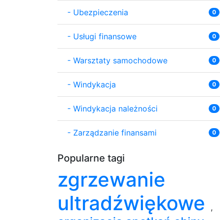
-
Ubezpieczenia
0
-
Usługi finansowe
0
-
Warsztaty samochodowe
0
-
Windykacja
0
-
Windykacja należności
0
-
Zarządzanie finansami
0
Popularne tagi
zgrzewanie
ultradźwiękowe
,