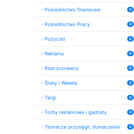
-
Pośrednictwo finansowe
0
-
Pośrednictwo Pracy
0
-
Pożyczki
0
-
Reklama
0
-
Rzeczoznawcy
0
-
Śluby i Wesela
0
-
Targi
0
-
Torby reklamowe i gadżety
0
-
Tłumacze przysięgli, tłumaczenia
0