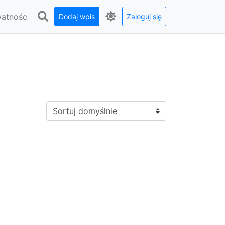
watnośc
Dodaj wpis
Zaloguj się
Sortuj: