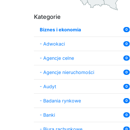
Kategorie
Biznes i ekonomia
0
-
Adwokaci
0
-
Agencje celne
0
-
Agencje nieruchomości
0
-
Audyt
0
-
Badania rynkowe
0
-
Banki
0
-
Biura rachunkowe
0