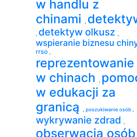
w handlu z
chinami
detekty
,
detektyw olkusz
,
,
wspieranie biznesu chin
rrso
,
reprezentowanie
w chinach
pomo
,
w edukacji za
granicą
,
poszukiwanie osób
,
wykrywanie zdrad
,
obserwacja osó