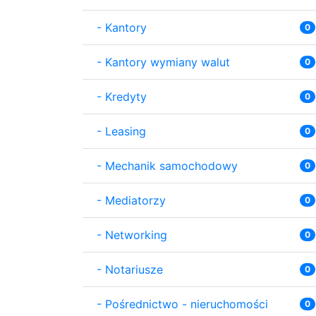
-
Kantory
0
-
Kantory wymiany walut
0
-
Kredyty
0
-
Leasing
0
-
Mechanik samochodowy
0
-
Mediatorzy
0
-
Networking
0
-
Notariusze
0
-
Pośrednictwo - nieruchomości
0