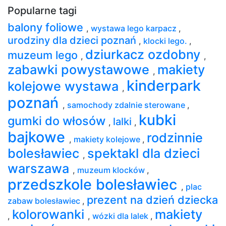
Popularne tagi
balony foliowe
,
wystawa lego karpacz
,
urodziny dla dzieci poznań
,
klocki lego.
,
dziurkacz ozdobny
muzeum lego
,
,
zabawki powystawowe
makiety
,
kinderpark
kolejowe wystawa
,
poznań
,
samochody zdalnie sterowane
,
kubki
gumki do włosów
lalki
,
,
bajkowe
rodzinnie
,
makiety kolejowe
,
bolesławiec
spektakl dla dzieci
,
warszawa
,
muzeum klocków
,
przedszkole bolesławiec
,
plac
prezent na dzień dziecka
zabaw bolesławiec
,
kolorowanki
makiety
,
,
wózki dla lalek
,