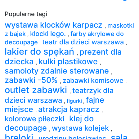
Popularne tagi
wystawa klocków karpacz
maskotki
,
klocki lego.
z bajek
farby akrylowe do
,
,
teatr dla dzieci warszawa
decoupage
,
,
lakier do spękań
prezent dla
,
dziecka
kulki plastikowe
,
,
samoloty zdalnie sterowane
,
zabawki -50%
zabawki komisowe
,
,
outlet zabawki
teatrzyk dla
,
fajne
dzieci warszawa
,
figurki
,
miejsce
atrakcja kapracz
,
,
klej do
kolorowe piłeczki
,
decoupage
wystawa kolejek
,
,
breloki
sala
urodziny bolesławiec
,
,