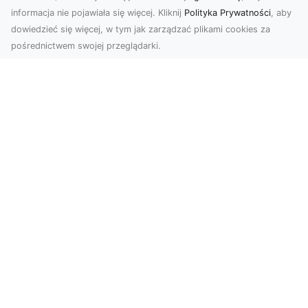
informacja nie pojawiała się więcej. Kliknij
Polityka Prywatności
, aby
dowiedzieć się więcej, w tym jak zarządzać plikami cookies za
pośrednictwem swojej przeglądarki.
Zdjęcia dronem Tarnów – nowoczesne
podejście do fotografii z lotu ptaka
Współczesna technologia zmienia sposób, w jaki
postrzegamy przestrzeń i dokumentujemy
wydarzenia. ...