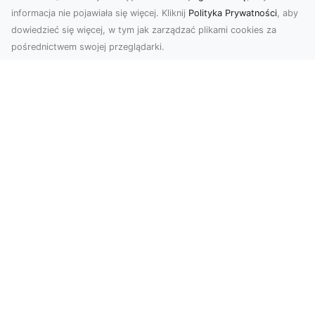
informacja nie pojawiała się więcej. Kliknij
Polityka Prywatności
, aby
dowiedzieć się więcej, w tym jak zarządzać plikami cookies za
pośrednictwem swojej przeglądarki.
Zdjęcia dronem Tarnów – nowoczesne
podejście do fotografii z lotu ptaka
Współczesna technologia zmienia sposób, w jaki
postrzegamy przestrzeń i dokumentujemy
wydarzenia. ...