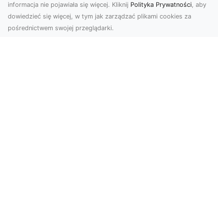
informacja nie pojawiała się więcej. Kliknij
Polityka Prywatności
, aby
dowiedzieć się więcej, w tym jak zarządzać plikami cookies za
pośrednictwem swojej przeglądarki.
Zdjęcia dronem Tarnów – nowoczesne
podejście do fotografii z lotu ptaka
Współczesna technologia zmienia sposób, w jaki
postrzegamy przestrzeń i dokumentujemy
wydarzenia. ...