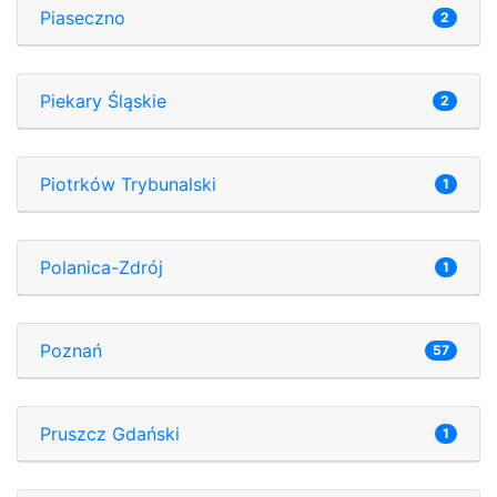
Piaseczno
2
Piekary Śląskie
2
Piotrków Trybunalski
1
Polanica-Zdrój
1
Poznań
57
Pruszcz Gdański
1