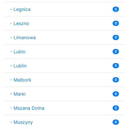
-
Legnica
0
-
Leszno
0
-
Limanowa
0
-
Lubin
0
-
Lublin
0
-
Malbork
0
-
Marki
0
-
Mszana Dolna
0
-
Muszyny
0