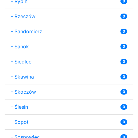
-
Rypin
0
-
Rzeszów
0
-
Sandomierz
0
-
Sanok
0
-
Siedlce
0
-
Skawina
0
-
Skoczów
0
-
Ślesin
0
-
Sopot
0
-
Sosnowiec
0