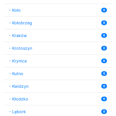
-
Koło
0
-
Kołobrzeg
0
-
Kraków
0
-
Krotoszyn
0
-
Krynica
0
-
Kutno
0
-
Kwidzyn
0
-
Kłodzko
0
-
Lębork
0