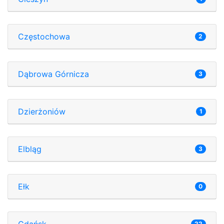
Częstochowa
2
Dąbrowa Górnicza
3
Dzierżoniów
1
Elbląg
3
Ełk
0
Gdańsk
22