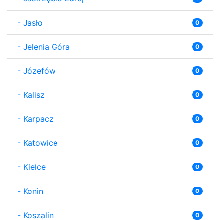
-
Jasło
0
-
Jelenia Góra
0
-
Józefów
0
-
Kalisz
0
-
Karpacz
0
-
Katowice
0
-
Kielce
0
-
Konin
0
-
Koszalin
0