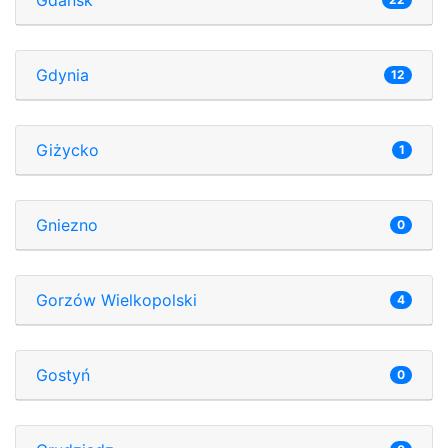
Gdynia
12
Giżycko
1
Gniezno
0
Gorzów Wielkopolski
4
Gostyń
0