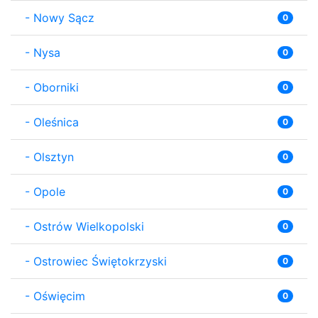
-
Nowy Sącz
0
-
Nysa
0
-
Oborniki
0
-
Oleśnica
0
-
Olsztyn
0
-
Opole
0
-
Ostrów Wielkopolski
0
-
Ostrowiec Świętokrzyski
0
-
Oświęcim
0