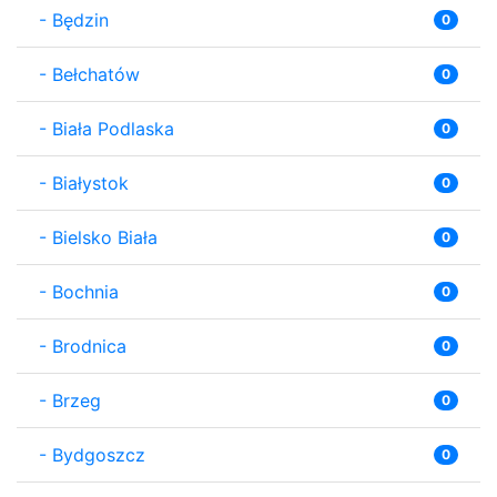
-
Będzin
0
-
Bełchatów
0
-
Biała Podlaska
0
-
Białystok
0
-
Bielsko Biała
0
-
Bochnia
0
-
Brodnica
0
-
Brzeg
0
-
Bydgoszcz
0