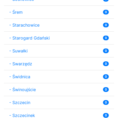
-
Śrem
0
-
Starachowice
0
-
Starogard Gdański
0
-
Suwałki
0
-
Swarzędz
0
-
Świdnica
0
-
Świnoujście
0
-
Szczecin
0
-
Szczecinek
0