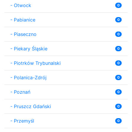
-
Otwock
0
-
Pabianice
0
-
Piaseczno
0
-
Piekary Śląskie
0
-
Piotrków Trybunalski
0
-
Polanica-Zdrój
0
-
Poznań
0
-
Pruszcz Gdański
0
-
Przemyśl
0