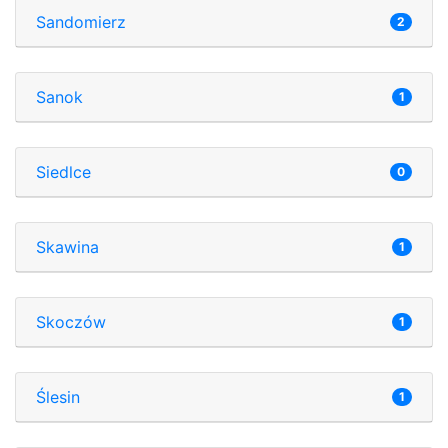
Sandomierz
2
Sanok
1
Siedlce
0
Skawina
1
Skoczów
1
Ślesin
1