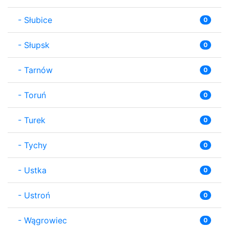
-
Słubice
0
-
Słupsk
0
-
Tarnów
0
-
Toruń
0
-
Turek
0
-
Tychy
0
-
Ustka
0
-
Ustroń
0
-
Wągrowiec
0