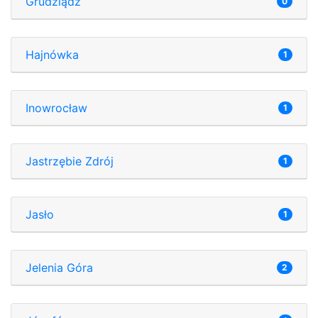
Grudziądz
0
Hajnówka
1
Inowrocław
1
Jastrzębie Zdrój
1
Jasło
1
Jelenia Góra
2