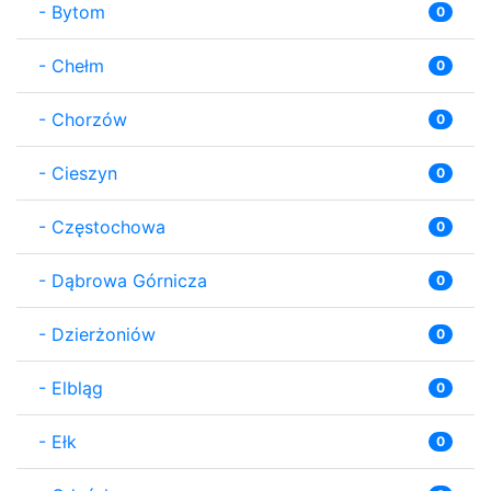
-
Bytom
0
-
Chełm
0
-
Chorzów
0
-
Cieszyn
0
-
Częstochowa
0
-
Dąbrowa Górnicza
0
-
Dzierżoniów
0
-
Elbląg
0
-
Ełk
0