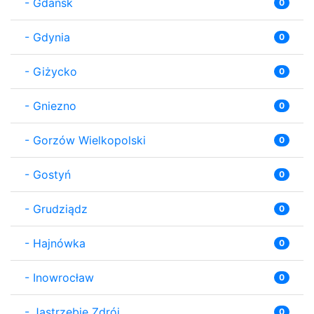
-
Gdańsk
0
-
Gdynia
0
-
Giżycko
0
-
Gniezno
0
-
Gorzów Wielkopolski
0
-
Gostyń
0
-
Grudziądz
0
-
Hajnówka
0
-
Inowrocław
0
-
Jastrzębie Zdrój
0