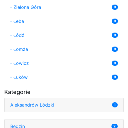
-
Zielona Góra
0
-
Łeba
0
-
Łódź
0
-
Łomża
0
-
Łowicz
0
-
Łuków
0
Kategorie
Aleksandrów Łódzki
1
Będzin
2