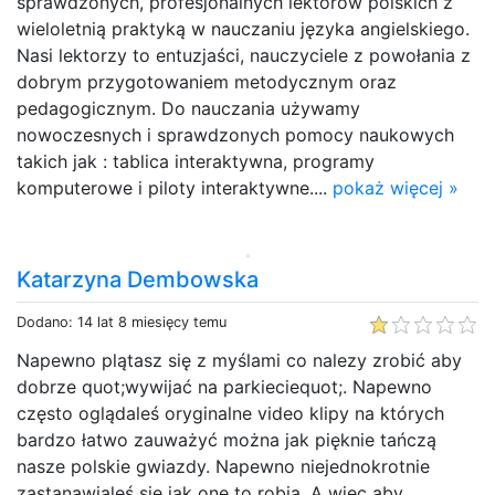
sprawdzonych, profesjonalnych lektorów polskich z
wieloletnią praktyką w nauczaniu języka angielskiego.
Nasi lektorzy to entuzjaści, nauczyciele z powołania z
dobrym przygotowaniem metodycznym oraz
pedagogicznym. Do nauczania używamy
nowoczesnych i sprawdzonych pomocy naukowych
takich jak : tablica interaktywna, programy
komputerowe i piloty interaktywne....
pokaż więcej »
Katarzyna Dembowska
Dodano: 14 lat 8 miesięcy temu
Napewno plątasz się z myślami co nalezy zrobić aby
dobrze quot;wywijać na parkieciequot;. Napewno
często oglądaleś oryginalne video klipy na których
bardzo łatwo zauważyć można jak pięknie tańczą
nasze polskie gwiazdy. Napewno niejednokrotnie
zastanawialeś się jak one to robią. A więc aby